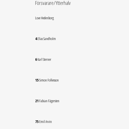
Försvarare/Ytterhalv
Love Hedenborg
4
Elias Sandholm
6
Karl Sterner
15
Simon Folkesson
21
Fabian Fägersten
75
Emil Arvin