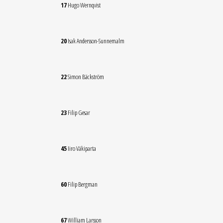
17
Hugo Wernqvist
20
Isak Andersson-Sunnemalm
22
Simon Bäckström
23
Filip Gesar
45
Iiro Väkiparta
60
Filip Bergman
67
William Larsson