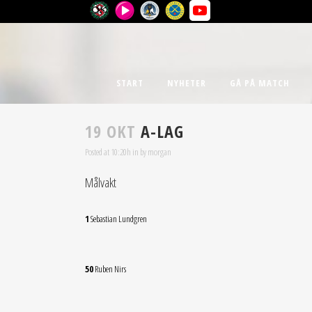
START
NYHETER
GÅ PÅ MATCH
19 OKT
A-LAG
Posted at 10:20h
in
by
morgan
Målvakt
1
Sebastian Lundgren
50
Ruben Nirs