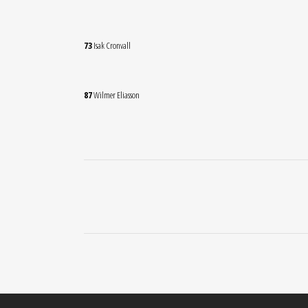
73
Isak Cronvall
87
Wilmer Eliasson