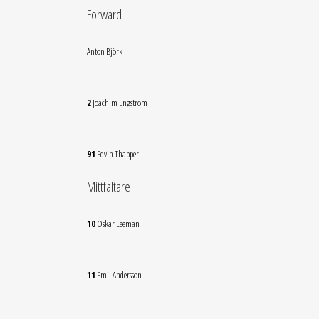
Forward
Anton Björk
2
Joachim Engström
91
Edvin Thapper
Mittfältare
10
Oskar Leeman
11
Emil Andersson