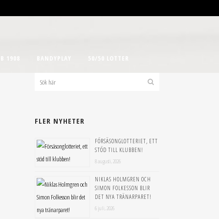
B 1908
BANDYPLAY
50/50 LOTTER
FLER NYHETER
FÖRSÄSONGLOTTERIET, ETT
STÖD TILL KLUBBEN!
8 augusti, 2026
NIKLAS HOLMGREN OCH
SIMON FOLKESSON BLIR
DET NYA TRÄNARPARET!
6 juli, 2026