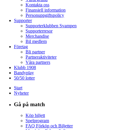
Kontakta oss
Finansiell information
Personuppgiftspolicy
Supporter
Supporterklubben Svampen
Supporterresor
Merchandise
Bil medlem
Företag
Bli partner
Partneraktiviteter
Våra partners
Klubb 1908
Bandyplay
50/50 lotter
Start
Nyheter
Gå på match
Köp biljett
Spelprogram
FAQ Förköp och Biljetter