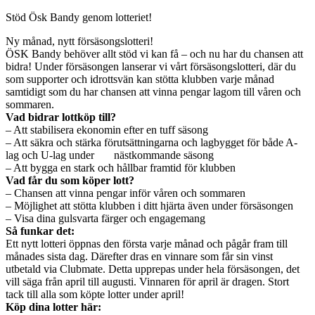
Stöd Ösk Bandy genom lotteriet!
Ny månad, nytt försäsongslotteri!
ÖSK Bandy behöver allt stöd vi kan få – och nu har du chansen att
bidra! Under försäsongen lanserar vi vårt försäsongslotteri, där du
som supporter och idrottsvän kan stötta klubben varje månad
samtidigt som du har chansen att vinna pengar lagom till våren och
sommaren.
Vad bidrar lottköp till?
– Att stabilisera ekonomin efter en tuff säsong
– Att säkra och stärka förutsättningarna och lagbygget för både A-
lag och U-lag under nästkommande säsong
– Att bygga en stark och hållbar framtid för klubben
Vad får du som köper lott?
– Chansen att vinna pengar inför våren och sommaren
– Möjlighet att stötta klubben i ditt hjärta även under försäsongen
– Visa dina gulsvarta färger och engagemang
Så funkar det:
Ett nytt lotteri öppnas den första varje månad och pågår fram till
månades sista dag. Därefter dras en vinnare som får sin vinst
utbetald via Clubmate. Detta upprepas under hela försäsongen, det
vill säga från april till augusti. Vinnaren för april är dragen. Stort
tack till alla som köpte lotter under april!
Köp dina lotter här: