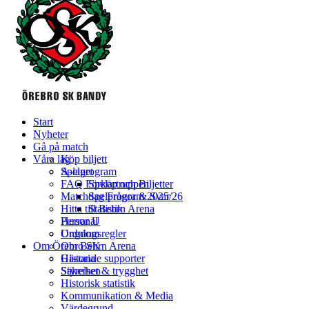
Start
Nyheter
Gå på match
Våra lag
Köp biljett
Spelprogram
A-laget
FAQ Förköp och Biljetter
Spelartruppen
Matchdag Frågor & Svar
Spelprogram 2025/26
Hitta till Behrn Arena
Statistik
Personal
Herrar U
Ordningsregler
Ungdom
Om Örebro SK
Om Behrn Arena
Gästande supporter
Historia
Säkerhet & trygghet
Styrelsen
Historisk statistik
Kommunikation & Media
Värdegrund