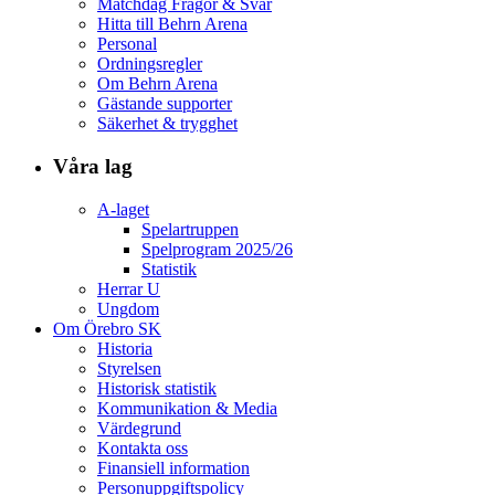
Matchdag Frågor & Svar
Hitta till Behrn Arena
Personal
Ordningsregler
Om Behrn Arena
Gästande supporter
Säkerhet & trygghet
Våra lag
A-laget
Spelartruppen
Spelprogram 2025/26
Statistik
Herrar U
Ungdom
Om Örebro SK
Historia
Styrelsen
Historisk statistik
Kommunikation & Media
Värdegrund
Kontakta oss
Finansiell information
Personuppgiftspolicy