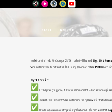
START
NYHETER
GÅ PÅ MATCH
Nu börjar vi bli redo för säsongen 25/26 – och vi vill ha med
dig, ditt komp
Som medlem visar du ditt stöd till ÖSK Bandy genom att betala
1908 kr
och får 
Nytt för i år:
6 fribiljetter (tidigare 4) till valfri hemmamatch – kan användas på s
Särskild
Club 1908-match
där medlemmarna hyllas och får träffa träna
Utlottning av en matchtröja från fjolåret om du går med senast
10 se