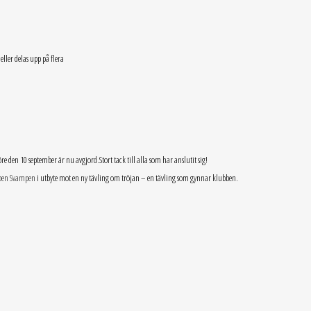
ler delas upp på flera
en 10 september är nu avgjord.Stort tack till alla som har anslutit sig!
ben Svampen
i utbyte mot en ny tävling om tröjan – en tävling som gynnar klubben.