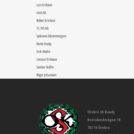
Lars Eriksson
Invit AB
Robert Erickson
TC VVS AB
Syskonen Blommengren
Bente Husby
Erik Wedin
Lennart Eriksson
Sverker Hoflin
Roger Johansson
Örebro SK Bandy
Restalundsvägen 10
702 16 Örebro