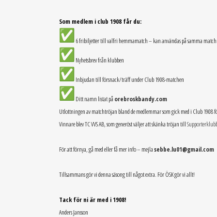
Som medlem i club 1908 får du:
6 fribiljetter till valfri hemmamatch – kan användas på samma match el
Nyhetsbrev från klubben
Inbjudan till försnack/träff under Club 1908-matchen
Ditt namn listat på
orebroskbandy.com
Utlottningen av matchtröjan bland de medlemmar som gick med i Club 1908 före d
Vinnare blev TC VVS AB, som generöst väljer att skänka tröjan till
Supporterklub
För att förnya, gå med eller få mer info – mejla
sebbe.lu01@gmail.com
Tillsammans gör vi denna säsong till något extra. För ÖSK gör vi allt!
Tack för ni är med i 1908!
Anders Jansson