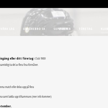
VÅRA LAG
OM ÖREBRO SK
SUPPORTER
FÖRETAG
KLUB
isgäng eller ditt företag
i Club 1908!
samtidigt ta del av flera fina förmåner.
amma match eller delas upp på flera
rna samt ladda upp tillsammans (mer info kommer)
ptember.