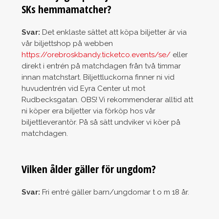
SKs hemmamatcher?
Svar:
Det enklaste sättet att köpa biljetter är via
vår biljettshop på webben
https://orebroskbandy.ticketco.events/se/
eller
direkt i entrén på matchdagen från två timmar
innan matchstart. Biljettluckorna finner ni vid
huvudentrén vid Eyra Center ut mot
Rudbecksgatan. OBS! Vi rekommenderar alltid att
ni köper era biljetter via förköp hos vår
biljettleverantör. På så sätt undviker vi köer på
matchdagen.
Vilken ålder gäller för ungdom?
Svar:
Fri entré gäller barn/ungdomar t o m 18 år.