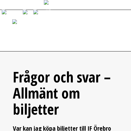
START
NYHETER
GÅ PÅ MATCH
VÅRA LAG
OM Ö
Frågor och svar –
Allmänt om
biljetter
Var kan jag köpa biljetter till IF Örebro