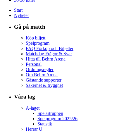
50/50 lotter
Start
Nyheter
Gå på match
Köp biljett
Spelprogram
FAQ Förköp och Biljetter
Matchdag Frågor & Svar
Hitta till Behrn Arena
Personal
Ordningsregler
Om Behrn Arena
Gästande supporter
Säkerhet & trygghet
Våra lag
A-laget
Spelartruppen
Spelprogram 2025/26
Statistik
Herrar U