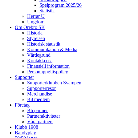
Spelprogram 2025/26
Statistik
Herrar U
Ungdom
Om Örebro SK
Historia
Styrelsen
Historisk statistik
Kommunikation & Media
Värdegrund
Kontakta oss
Finansiell information
Personuppgiftspolicy
Supporter
Supporterklubben Svampen
Supporterresor
Merchandise
Bil medlem
Företag
Bli partner
Partneraktiviteter
Våra partners
Klubb 1908
Bandyplay