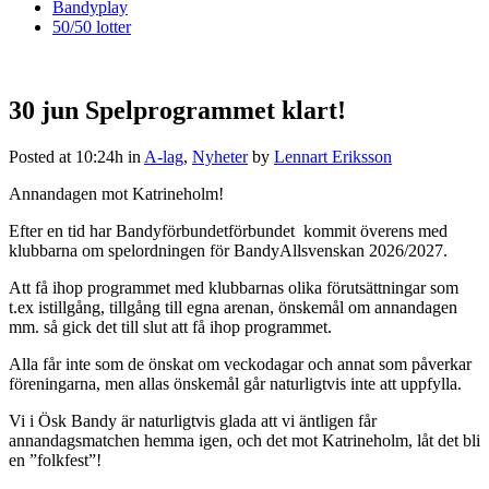
Bandyplay
50/50 lotter
30 jun
Spelprogrammet klart!
Posted at 10:24h
in
A-lag
,
Nyheter
by
Lennart Eriksson
Annandagen mot Katrineholm!
Efter en tid har Bandyförbundetförbundet kommit överens med
klubbarna om spelordningen för BandyAllsvenskan 2026/2027.
Att få ihop programmet med klubbarnas olika förutsättningar som
t.ex istillgång, tillgång till egna arenan, önskemål om annandagen
mm. så gick det till slut att få ihop programmet.
Alla får inte som de önskat om veckodagar och annat som påverkar
föreningarna, men allas önskemål går naturligtvis inte att uppfylla.
Vi i Ösk Bandy är naturligtvis glada att vi äntligen får
annandagsmatchen hemma igen, och det mot Katrineholm, låt det bli
en ”folkfest”!