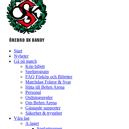
Start
Nyheter
Gå på match
Köp biljett
Spelprogram
FAQ Förköp och Biljetter
Matchdag Frågor & Svar
Hitta till Behrn Arena
Personal
Ordningsregler
Om Behrn Arena
Gästande supporter
Säkerhet & trygghet
Våra lag
A-laget
Spelartruppen