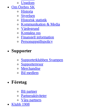
Ungdom
Om Örebro SK
Historia
Styrelsen
Historisk statistik
Kommunikation & Media
Värdegrund
Kontakta oss
Finansiell information
Personuppgiftspolicy
Supporter
Supporterklubben Svampen
Supporterresor
Merchandise
Bil medlem
Företag
Bli partner
Partneraktiviteter
Våra partners
Klubb 1908