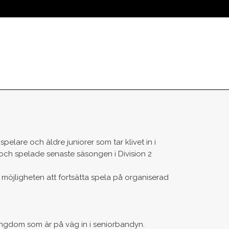
ÅRA LAG
OM ÖREBRO SK
SUPPORTER
FÖRETAG
KLUB
elare och äldre juniorer som tar klivet in i
och spelade senaste säsongen i Division 2
o möjligheten att fortsätta spela på organiserad
Ungdom som är på väg in i seniorbandyn.