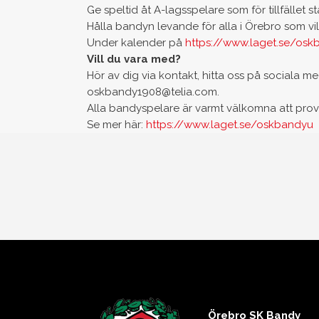
Ge speltid åt A-lagsspelare som för tillfället 
Hålla bandyn levande för alla i Örebro som vil
Under kalender på
https://www.laget.se/osk
Vill du vara med?
Hör av dig via kontakt, hitta oss på sociala 
oskbandy1908@telia.com.
Alla bandyspelare är varmt välkomna att prov
Se mer här:
https://www.laget.se/oskbandyu
Örebro SK Bandy