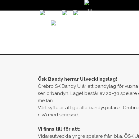
START
NYHETER
GÅ PÅ MATCH
V
Ösk Bandy herrar Utvecklingslag!
Örebro SK Bandy U är ett bandylag för vuxna sp
seniorbandyn. Laget består av 20–30 spelare 
mellan.
Vårt syfte är att ge alla bandyspelare i Örebr
nivå med seriespel.
Vi finns till för att:
Vidareutveckla yngre spelare från bl.a. ÖSK 