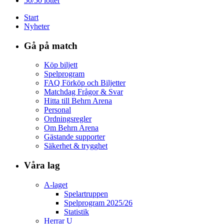
50/50 lotter
Start
Nyheter
Gå på match
Köp biljett
Spelprogram
FAQ Förköp och Biljetter
Matchdag Frågor & Svar
Hitta till Behrn Arena
Personal
Ordningsregler
Om Behrn Arena
Gästande supporter
Säkerhet & trygghet
Våra lag
A-laget
Spelartruppen
Spelprogram 2025/26
Statistik
Herrar U