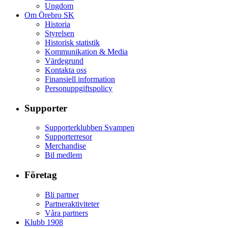
Ungdom
Om Örebro SK
Historia
Styrelsen
Historisk statistik
Kommunikation & Media
Värdegrund
Kontakta oss
Finansiell information
Personuppgiftspolicy
Supporter
Supporterklubben Svampen
Supporterresor
Merchandise
Bil medlem
Företag
Bli partner
Partneraktiviteter
Våra partners
Klubb 1908