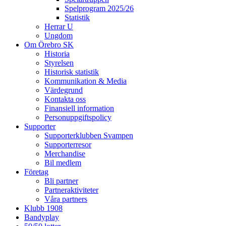
Spelprogram 2025/26
Statistik
Herrar U
Ungdom
Om Örebro SK
Historia
Styrelsen
Historisk statistik
Kommunikation & Media
Värdegrund
Kontakta oss
Finansiell information
Personuppgiftspolicy
Supporter
Supporterklubben Svampen
Supporterresor
Merchandise
Bil medlem
Företag
Bli partner
Partneraktiviteter
Våra partners
Klubb 1908
Bandyplay