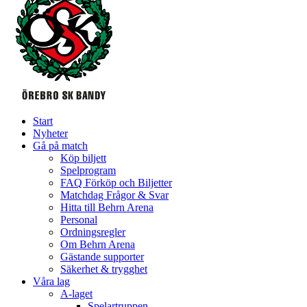
Start
Nyheter
Gå på match
Köp biljett
Spelprogram
FAQ Förköp och Biljetter
Matchdag Frågor & Svar
Hitta till Behrn Arena
Personal
Ordningsregler
Om Behrn Arena
Gästande supporter
Säkerhet & trygghet
Våra lag
A-laget
Spelartruppen