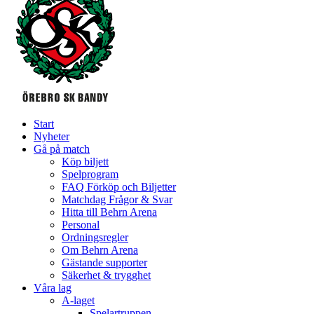
Start
Nyheter
Gå på match
Köp biljett
Spelprogram
FAQ Förköp och Biljetter
Matchdag Frågor & Svar
Hitta till Behrn Arena
Personal
Ordningsregler
Om Behrn Arena
Gästande supporter
Säkerhet & trygghet
Våra lag
A-laget
Spelartruppen