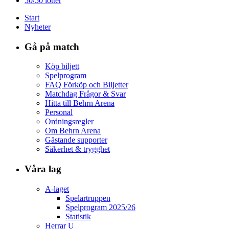
50/50 lotter
Start
Nyheter
Gå på match
Köp biljett
Spelprogram
FAQ Förköp och Biljetter
Matchdag Frågor & Svar
Hitta till Behrn Arena
Personal
Ordningsregler
Om Behrn Arena
Gästande supporter
Säkerhet & trygghet
Våra lag
A-laget
Spelartruppen
Spelprogram 2025/26
Statistik
Herrar U