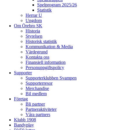
Spelprogram 2025/26
Statistik
Herrar U
Ungdom
Om Örebro SK
Historia
Styrelsen
Historisk statistik
Kommunikation & Media
Värdegrund
Kontakta oss
Finansiell information
Personuppgiftspolicy
Supporter
Supporterklubben Svampen
Supporterresor
Merchandise
Bil medlem
Företag
Bli partner
Partneraktiviteter
Våra partners
Klubb 1908
Bandyplay