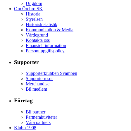
Ungdom
Om Örebro SK
Historia
Styrelsen
Historisk statistik
Kommunikation & Media
Värdegrund
Kontakta oss
Finansiell information
Personuppgiftspolicy
Supporter
Supporterklubben Svampen
Supporterresor
Merchandise
Bil medlem
Företag
Bli partner
Partneraktiviteter
Våra partners
Klubb 1908