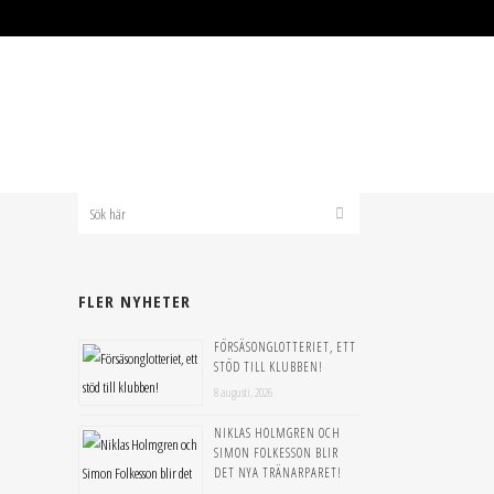
B 1908
BANDYPLAY
50/50 LOTTER
FLER NYHETER
FÖRSÄSONGLOTTERIET, ETT
STÖD TILL KLUBBEN!
8 augusti, 2026
NIKLAS HOLMGREN OCH
SIMON FOLKESSON BLIR
DET NYA TRÄNARPARET!