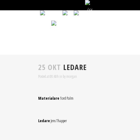
START
NYHETER
GÅ PÅ MATCH
25 OKT
LEDARE
Posted at 08:40h
in
by
morgan
Materialare
Tord Palm
Ledare
Jens Thapper