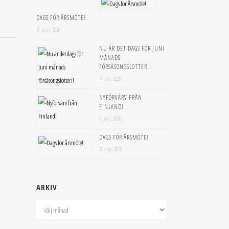
DAGS FÖR ÅRSMÖTE!
15 juni, 2026
NU ÄR DET DAGS FÖR JUNI
MÅNADS
FÖRSÄSONGSLOTTERI!
4 juni, 2026
NYFÖRVÄRV FRÅN
FINLAND!
1 juni, 2026
DAGS FÖR ÅRSMÖTE!
30 maj, 2026
ARKIV
Arkiv