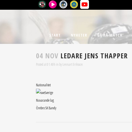
START
NYHETER
GÅ PÅ MATCH
04 NOV
LEDARE
JENS THAPPER
Posted at 01:40h
in
by
Lennart Eriksson
Nationalitet
Sverige
Nuvarande lag
Örebro SK Bandy