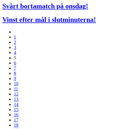
Svårt bortamatch på onsdag!
Vinst efter mål i slutminuterna!
1
2
3
4
5
6
7
8
9
10
11
12
13
14
15
16
17
18