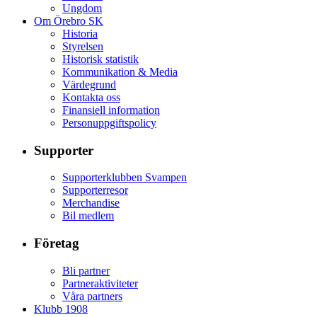
Ungdom
Om Örebro SK
Historia
Styrelsen
Historisk statistik
Kommunikation & Media
Värdegrund
Kontakta oss
Finansiell information
Personuppgiftspolicy
Supporter
Supporterklubben Svampen
Supporterresor
Merchandise
Bil medlem
Företag
Bli partner
Partneraktiviteter
Våra partners
Klubb 1908