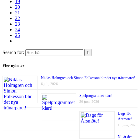
19
20
21
22
23
24
25
Search for:
Fler nyheter
Niklas Holmgren och Simon Folkesson blir det nya tränarparet!
6 juli, 2026
Spelprogrammet klart!
30 juni, 2026
Dags för
Årsmöte!
15 juni, 2026
Nu är det