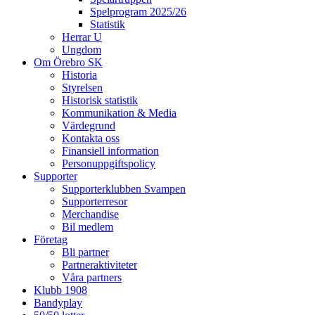
Spelprogram 2025/26
Statistik
Herrar U
Ungdom
Om Örebro SK
Historia
Styrelsen
Historisk statistik
Kommunikation & Media
Värdegrund
Kontakta oss
Finansiell information
Personuppgiftspolicy
Supporter
Supporterklubben Svampen
Supporterresor
Merchandise
Bil medlem
Företag
Bli partner
Partneraktiviteter
Våra partners
Klubb 1908
Bandyplay