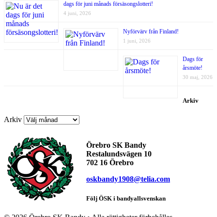
dags för juni månads försäsongslotteri!
4 juni, 2026
Nyförvärv från Finland!
1 juni, 2026
Dags för
årsmöte!
30 maj, 2026
Arkiv
Arkiv
Örebro SK Bandy
Restalundsvägen 10
702 16 Örebro
oskbandy1908@telia.com
Följ ÖSK i bandyallsvenskan