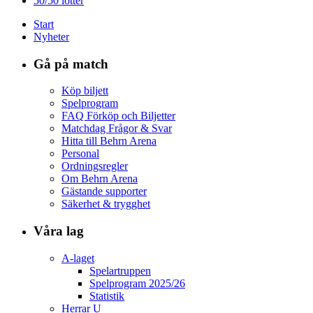
50/50 lotter
Start
Nyheter
Gå på match
Köp biljett
Spelprogram
FAQ Förköp och Biljetter
Matchdag Frågor & Svar
Hitta till Behrn Arena
Personal
Ordningsregler
Om Behrn Arena
Gästande supporter
Säkerhet & trygghet
Våra lag
A-laget
Spelartruppen
Spelprogram 2025/26
Statistik
Herrar U