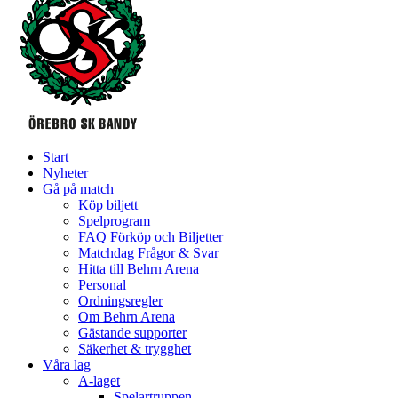
Start
Nyheter
Gå på match
Köp biljett
Spelprogram
FAQ Förköp och Biljetter
Matchdag Frågor & Svar
Hitta till Behrn Arena
Personal
Ordningsregler
Om Behrn Arena
Gästande supporter
Säkerhet & trygghet
Våra lag
A-laget
Spelartruppen