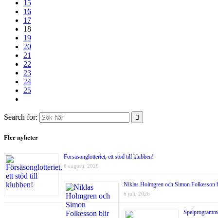
15
16
17
18
19
20
21
22
23
24
25
Search for:
Fler nyheter
Försäsonglotteriet, ett stöd till klubben!
8 augusti, 2026
Niklas Holmgren och Simon Folkesson bli
6 juli, 2026
Spelprogrammet