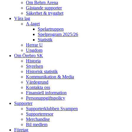
Om Behrn Arena
Gästande supporter
Säkerhet & trygghet
Våra lag
A-laget
Spelartruppen
Spelprogram 2025/26
Statistik
Herrar U
Ungdom
Om Örebro SK
Historia
Styrelsen
Historisk statistik
Kommunikation & Media
Värdegrund
Kontakta oss
Finansiell information
Personuppgiftspolicy
Supporter
Supporterklubben Svampen
Supporterresor
Merchandise
Bil medlem
Företag