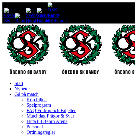
Start
Nyheter
Gå på match
Köp biljett
Spelprogram
FAQ Förköp och Biljetter
Matchdag Frågor & Svar
Hitta till Behrn Arena
Personal
Ordningsregler