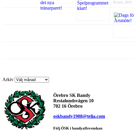
30 juni, 2026
Arkiv
Örebro SK Bandy
Restalundsvägen 10
702 16 Örebro
oskbandy1908@telia.com
Följ ÖSK i bandyallsvenskan