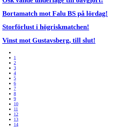
Ösk vände underläge till oavgjort!
Bortamatch mot Falu BS på lördag!
Storförlust i högriskmatchen!
Vinst mot Gustavsberg, till slut!
1
2
3
4
5
6
7
8
9
10
11
12
13
14