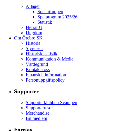
A-laget
Spelartruppen
Spelprogram 2025/26
Statistik
Herrar U
Ungdom
Om Örebro SK
Historia
Styrelsen
Historisk statistik
Kommunikation & Media
Värdegrund
Kontakta oss
Finansiell information
Personuppgiftspolicy
Supporter
Supporterklubben Svampen
Supporterresor
Merchandise
Bil medlem
Företag