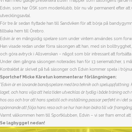
Vi kan med glädje presentera Edvin Thapper som säsongens fjärde nyfö
Edvin, som har ÖSK som moderklubb, blir nu vår permanent efter att 
utvecklingsavtal.
För tre år sedan flyttade han till Sandviken för att börja på bandygymna
tillbaka hem till Örebro.
Edvin är en mångsidig spelare som under vintern användes som forward
Han visade redan under förra säsongen att han, med sin bolltrygghet,
och göra avtryck i Allsvenskan – något som blir intressant att fortsätta 
Under den gångna säsongen noterades han för 13 seriematcher, 1 mål
Kontraktet är skrivet på två säsonger och Edvin kommer spela i tröjn
Sportchef Micke Kåretun kommenterar förlängningen:
”Edvin är en lovande bandyspelare med bra teknik och speluppfattning. H
laget, och hans vilja att hela tiden utvecklas är tydlig i både träning och
hos oss och tror att hans spelstil och inställning passar perfekt in i det s
spännande att följa hans resa och se hur han kan bidra till vår framgång
Varmt välkommen hem till Sportklubben, Edvin – vi ser fram emot att se
Se lagbygget nedan!