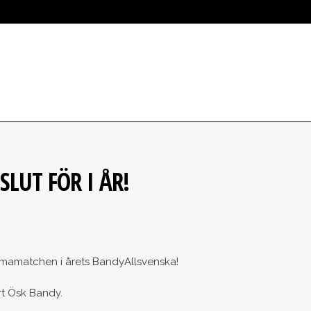
ÅRA LAG
OM ÖREBRO SK
SUPPORTER
FÖRETAG
KLUB
LUT FÖR I ÅR!
emmamatchen i årets BandyAllsvenska!
t Ösk Bandy.