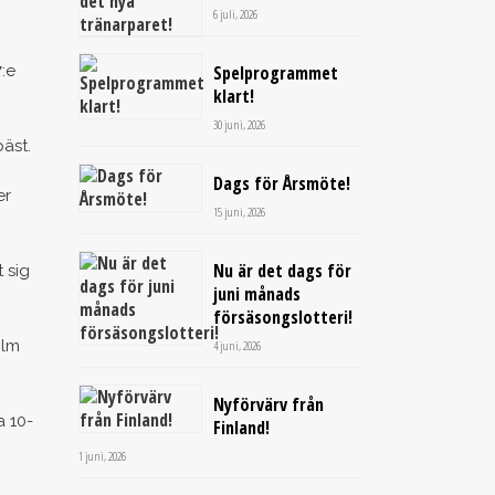
6 juli, 2026
:e
Spelprogrammet
klart!
30 juni, 2026
äst.
Dags för Årsmöte!
er
15 juni, 2026
Nu är det dags för
 sig
juni månads
försäsongslotteri!
olm
4 juni, 2026
Nyförvärv från
a 10-
Finland!
1 juni, 2026