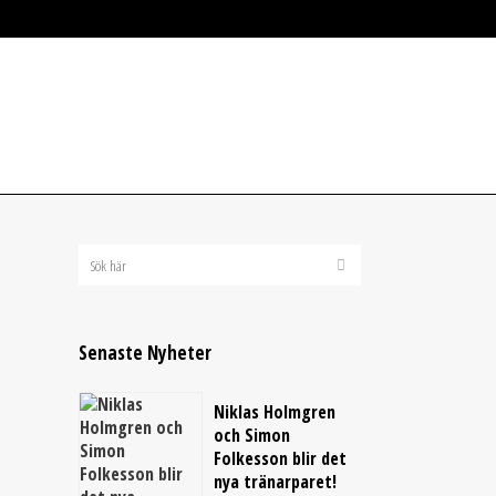
B 1908
BANDYPLAY
50/50 LOTTER
Senaste Nyheter
Niklas Holmgren
och Simon
Folkesson blir det
nya tränarparet!