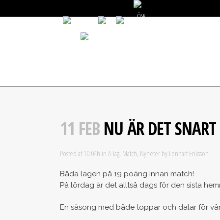
START
NYHETER
GÅ PÅ MATCH
V
11 FEB
NU ÄR DET SNART S
Posted at 10:04h
in
A-lag
,
Match
,
Nyheter
by
Lennart Eriksson
Båda lagen på 19 poäng innan match!
På lördag är det alltså dags för den sista h
En säsong med både toppar och dalar för vår