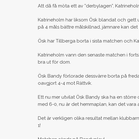
Att då få möta ett av ”derbylagen”, Katrineholm
Katrineholm har liksom Ösk blandat och gett 
på 4 måls bättre målskillnad, jämnare kan det 
Ösk har Tillberga borta i sista matchen och K
Katrineholm vann den senaste matchen i fort
bra ut för dom.
Ösk Bandy förlorade dessvärre borta på fredag
oavgjort 4-4 mot Rättvik.
Ett nu mer utvilat Ösk Bandy ska ha en större 
med 6-0, nu är det hemmaplan, kan det vara
Det är verkligen olika resultat mellan klubbarn
1!