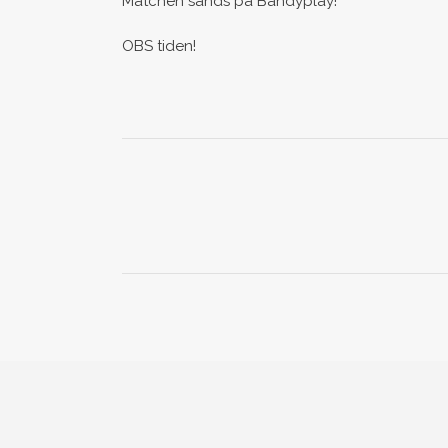
Matchen sänds på Bandyplay!
OBS tiden!