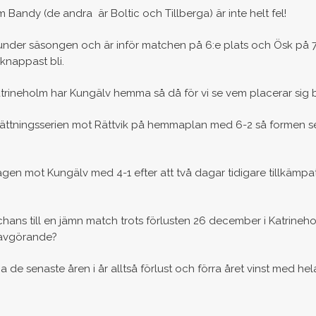
 Bandy (de andra är Boltic och Tillberga) är inte helt fel!
under säsongen och är inför matchen på 6:e plats och Ösk på 7
knappast bli.
atrineholm har Kungälv hemma så då för vi se vem placerar sig b
sättningsserien mot Rättvik på hemmaplan med 6-2 så formen s
en mot Kungälv med 4-1 efter att två dagar tidigare tillkämpat
chans till en jämn match trots förlusten 26 december i Katrineh
 avgörande?
a de senaste åren i år alltså förlust och förra året vinst med hel