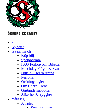
Start
Nyheter
Gå på match
Köp biljett
Spelprogram
FAQ Förköp och Biljetter
Matchdag Frågor & Svar
Hitta till Behrn Arena
Personal
Ordningsregler
Om Behrn Arena
Gästande supporter
Säkerhet & trygghet
Våra lag
A-laget
Spelartruppen