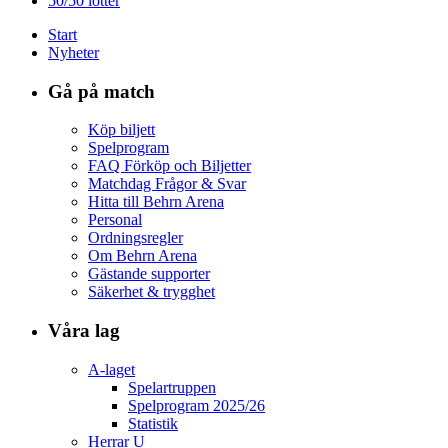
50/50 lotter
Start
Nyheter
Gå på match
Köp biljett
Spelprogram
FAQ Förköp och Biljetter
Matchdag Frågor & Svar
Hitta till Behrn Arena
Personal
Ordningsregler
Om Behrn Arena
Gästande supporter
Säkerhet & trygghet
Våra lag
A-laget
Spelartruppen
Spelprogram 2025/26
Statistik
Herrar U