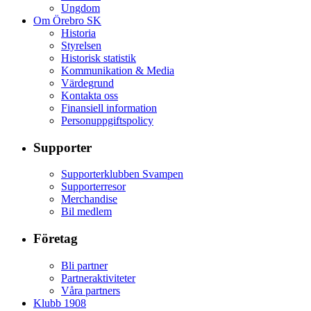
Ungdom
Om Örebro SK
Historia
Styrelsen
Historisk statistik
Kommunikation & Media
Värdegrund
Kontakta oss
Finansiell information
Personuppgiftspolicy
Supporter
Supporterklubben Svampen
Supporterresor
Merchandise
Bil medlem
Företag
Bli partner
Partneraktiviteter
Våra partners
Klubb 1908