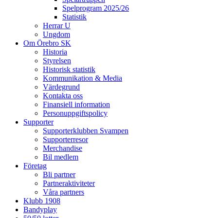
Spelprogram 2025/26
Statistik
Herrar U
Ungdom
Om Örebro SK
Historia
Styrelsen
Historisk statistik
Kommunikation & Media
Värdegrund
Kontakta oss
Finansiell information
Personuppgiftspolicy
Supporter
Supporterklubben Svampen
Supporterresor
Merchandise
Bil medlem
Företag
Bli partner
Partneraktiviteter
Våra partners
Klubb 1908
Bandyplay