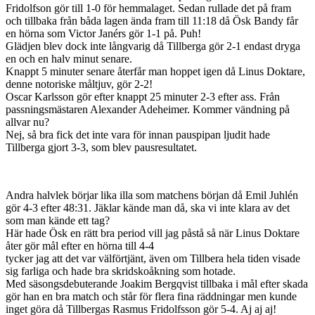
Fridolfson gör till 1-0 för hemmalaget. Sedan rullade det på fram
och tillbaka från båda lagen ända fram till 11:18 då Ösk Bandy får
en hörna som Victor Janérs gör 1-1 på. Puh!
Glädjen blev dock inte långvarig då Tillberga gör 2-1 endast dryga
en och en halv minut senare.
Knappt 5 minuter senare återfår man hoppet igen då Linus Doktare,
denne notoriske måltjuv, gör 2-2!
Oscar Karlsson gör efter knappt 25 minuter 2-3 efter ass. Från
passningsmästaren Alexander Adeheimer. Kommer vändning på
allvar nu?
Nej, så bra fick det inte vara för innan pauspipan ljudit hade
Tillberga gjort 3-3, som blev pausresultatet.
Andra halvlek börjar lika illa som matchens början då Emil Juhlén
gör 4-3 efter 48:31. Jäklar kände man då, ska vi inte klara av det
som man kände ett tag?
Här hade Ösk en rätt bra period vill jag påstå så när Linus Doktare
åter gör mål efter en hörna till 4-4
tycker jag att det var välförtjänt, även om Tillbera hela tiden visade
sig farliga och hade bra skridskoåkning som hotade.
Med säsongsdebuterande Joakim Bergqvist tillbaka i mål efter skada
gör han en bra match och står för flera fina räddningar men kunde
inget göra då Tillbergas Rasmus Fridolfsson gör 5-4. Aj aj aj!