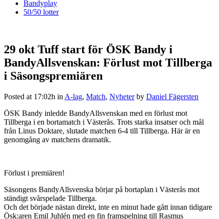
Bandyplay
50/50 lotter
29 okt
Tuff start för ÖSK Bandy i
BandyAllsvenskan: Förlust mot Tillberga
i Säsongspremiären
Posted at 17:02h
in
A-lag
,
Match
,
Nyheter
by
Daniel Fägersten
ÖSK Bandy inledde BandyAllsvenskan med en förlust mot
Tillberga i en bortamatch i Västerås. Trots starka insatser och mål
från Linus Doktare, slutade matchen 6-4 till Tillberga. Här är en
genomgång av matchens dramatik.
Förlust i premiären!
Säsongens BandyAllsvenska börjar på bortaplan i Västerås mot
ständigt svårspelade Tillberga.
Och det började nästan direkt, inte en minut hade gått innan tidigare
Ösk:aren Emil Juhlén med en fin framspelning till Rasmus