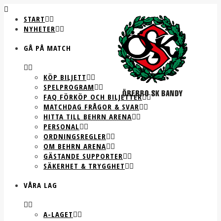
START
NYHETER
GÅ PÅ MATCH
KÖP BILJETT
SPELPROGRAM
FAQ FÖRKÖP OCH BILJETTER
MATCHDAG FRÅGOR & SVAR
HITTA TILL BEHRN ARENA
PERSONAL
ORDNINGSREGLER
OM BEHRN ARENA
GÄSTANDE SUPPORTER
SÄKERHET & TRYGGHET
VÅRA LAG
A-LAGET