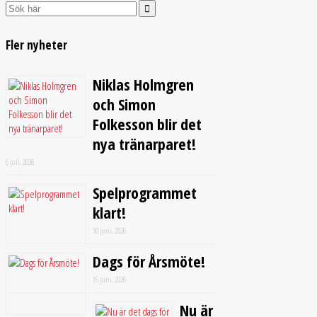
Search
for:
Fler nyheter
Niklas Holmgren
och Simon
Folkesson blir det
nya tränarparet!
6 juli, 2026
Spelprogrammet
klart!
30 juni, 2026
Dags för Årsmöte!
15 juni, 2026
Nu är