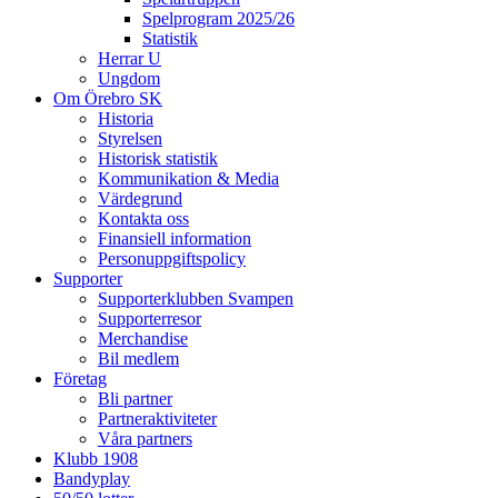
Spelprogram 2025/26
Statistik
Herrar U
Ungdom
Om Örebro SK
Historia
Styrelsen
Historisk statistik
Kommunikation & Media
Värdegrund
Kontakta oss
Finansiell information
Personuppgiftspolicy
Supporter
Supporterklubben Svampen
Supporterresor
Merchandise
Bil medlem
Företag
Bli partner
Partneraktiviteter
Våra partners
Klubb 1908
Bandyplay