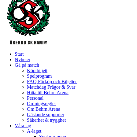
Start
Nyheter
Gå på match
Köp biljett
Spelprogram
FAQ Förköp och Biljetter
Matchdag Frågor & Svar
Hitta till Behrn Arena
Personal
Ordningsregler
Om Behrn Arena
Gästande supporter
Säkerhet & trygghet
Våra lag
A-laget
Spelartruppen