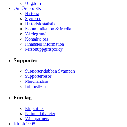
Ungdom
Om Örebro SK
Historia
Styrelsen
Historisk statistik
Kommunikation & Media
Värdegrund
Kontakta oss
Finansiell information
Personuppgiftspolicy
Supporter
Supporterklubben Svampen
Supporterresor
Merchandise
Bil medlem
Företag
Bli partner
Partneraktiviteter
Våra partners
Klubb 1908