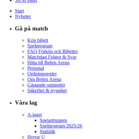
50/50 lotter
Start
Nyheter
Gå på match
Köp biljett
Spelprogram
FAQ Förköp och Biljetter
Matchdag Frågor & Svar
Hitta till Behrn Arena
Personal
Ordningsregler
Om Behrn Arena
Gästande supporter
Säkerhet & trygghet
Våra lag
A-laget
Spelartruppen
Spelprogram 2025/26
Statistik
Herrar U