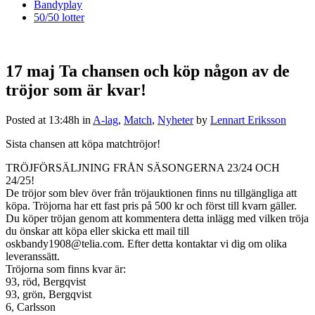
Bandyplay
50/50 lotter
17 maj
Ta chansen och köp någon av de
tröjor som är kvar!
Posted at 13:48h
in
A-lag
,
Match
,
Nyheter
by
Lennart Eriksson
Sista chansen att köpa matchtröjor!
TRÖJFÖRSÄLJNING FRÅN SÄSONGERNA 23/24 OCH
24/25!
De tröjor som blev över från tröjauktionen finns nu tillgängliga att
köpa. Tröjorna har ett fast pris på 500 kr och först till kvarn gäller.
Du köper tröjan genom att kommentera detta inlägg med vilken tröja
du önskar att köpa eller skicka ett mail till
oskbandy1908@telia.com. Efter detta kontaktar vi dig om olika
leveranssätt.
Tröjorna som finns kvar är:
93, röd, Bergqvist
93, grön, Bergqvist
6, Carlsson