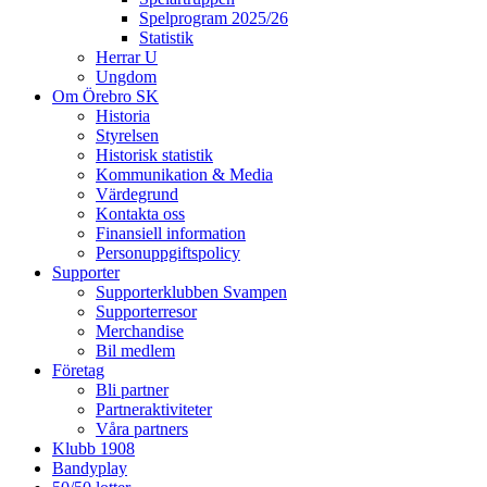
Spelprogram 2025/26
Statistik
Herrar U
Ungdom
Om Örebro SK
Historia
Styrelsen
Historisk statistik
Kommunikation & Media
Värdegrund
Kontakta oss
Finansiell information
Personuppgiftspolicy
Supporter
Supporterklubben Svampen
Supporterresor
Merchandise
Bil medlem
Företag
Bli partner
Partneraktiviteter
Våra partners
Klubb 1908
Bandyplay