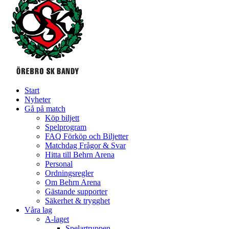
Start
Nyheter
Gå på match
Köp biljett
Spelprogram
FAQ Förköp och Biljetter
Matchdag Frågor & Svar
Hitta till Behrn Arena
Personal
Ordningsregler
Om Behrn Arena
Gästande supporter
Säkerhet & trygghet
Våra lag
A-laget
Spelartruppen