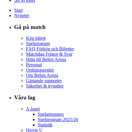
50/50 lotter
Start
Nyheter
Gå på match
Köp biljett
Spelprogram
FAQ Förköp och Biljetter
Matchdag Frågor & Svar
Hitta till Behrn Arena
Personal
Ordningsregler
Om Behrn Arena
Gästande supporter
Säkerhet & trygghet
Våra lag
A-laget
Spelartruppen
Spelprogram 2025/26
Statistik
Herrar U