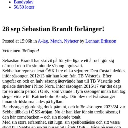
Bandyplay
50/50 lotter
28 sep
Sebastian Brandt förlänger!
Posted at 15:06h
in
A-lag
,
Match
,
Nyheter
by
Lennart Eriksson
Veteranen förlänger!
Sebastian Brandt har skrivit på för ytterligare ett år och gör sig
därmed redo för sin nionde säsong i gulsvart.
Sebbe har representerat ÖSK i tre olika sejourer. Den första inleddes
inför säsongen 2012/13 när han kom från TB Västerås. Efter
ungefär en och en halv säsong återvände han till TB Västerås och
spelade därefter i Nitro Nora. Inför säsongen 2016/17 var det dags
för en andra period i ÖSK, som varade i fyra säsonger innan han tog
steget vidare till Katrineholm Bandy. Där blev det två säsonger
innan skridskorna lades på hyllan.
Bandy­suget gjorde sig dock påmint, och inför säsongen 2023/24 var
Sebbe tillbaka i ÖSK-tröjan. Nu är han klar för sin tredje säsong i
den här comebacken – och sin nionde totalt.
Med sin stora erfarenhet, sitt lugn, sin spelförståelse och sitt vassa
skott blir Sebbe en viktig pusselbit i årets ÖSK – både på isen och