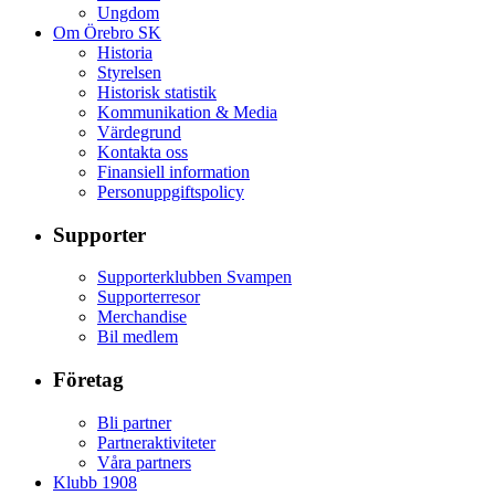
Ungdom
Om Örebro SK
Historia
Styrelsen
Historisk statistik
Kommunikation & Media
Värdegrund
Kontakta oss
Finansiell information
Personuppgiftspolicy
Supporter
Supporterklubben Svampen
Supporterresor
Merchandise
Bil medlem
Företag
Bli partner
Partneraktiviteter
Våra partners
Klubb 1908