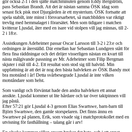
gör också 2-1 i den sjätte matchminuten genom Eddy Bergström,
pass Sebastian Brandt. Att det är nästan samma ÖSK idag som
senast fick pisk mot Djurgården är ett mysterium. ÖSK fortsatte att
spela stabilt, inte minst i försvarsarbetet, så matchbilden var riktigt
trevlig med hemmalaget i förarsätet. Men som tidigare i matchen
kvitterar Ljusdal, åter med en isare vid stolpen vill jag minnas, till 2-
2 i 18:e.
Assistkungen Adeheimer passar Oscar Larsson till 3-2 i 23:e och
ordningen är återställd. Där emellan har Sebastian Lundgren stått för
flera fina räddningar och det dröjer visserligen nästan en kvart till
nästa målgivande passning av Mr. Adeheimer som Filip Bergman
skjuter i mål till 4-2. Ett resultat som stod sig till halvtid. Min
uppfattning är att det är nog den bästa halvleken av ÖSK Bandy mot
bra motstånd i år! Detta svårbesegrade Ljusdal är inte vilken
motståndare som helst.
Som vanligt och förväntat hade den andra halvleken ett annat
ansikte. Ljusdal kommer ut lite hårdare och tar över taktpinnen vill
jag påstå.
Efter 57:21 gör Ljusdal 4-3 genom Elias Swartswe, barn-barn till
Björn Swartswe, den gamle storspelaren. Det finns ännu en
Swartswe på planen, Erik, som visade sig i matchprotokollet med en
utvisning för fasthållning – talang går i arv!