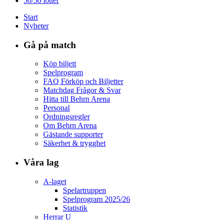
50/50 lotter
Start
Nyheter
Gå på match
Köp biljett
Spelprogram
FAQ Förköp och Biljetter
Matchdag Frågor & Svar
Hitta till Behrn Arena
Personal
Ordningsregler
Om Behrn Arena
Gästande supporter
Säkerhet & trygghet
Våra lag
A-laget
Spelartruppen
Spelprogram 2025/26
Statistik
Herrar U