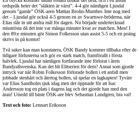
En olycka kommer sällan ensam brukar det heta, och i ett annat
ordspråk heter det ”släkten är värst”. 4-4 gör nämligen Ljusdal
genom ”gamle” ÖSK-aren Mattias Brolin-Munther. Inte nog med
det – Ljusdal gör också 4-5 genom en av Swartswe-bröderna, när
Elias slår in sitt andra mål för dagen. Nu började undertecknad
misströsta då det inte var många minuter kvar av matchen. Men! I
den 89:e minuten gör Simon Folkesson utan assist 5-5 och en poäng
skrivs in på kontot!
Två saker kan man konstatera, ÖSK Bandy kommer tillbaka efter de
tidigare förlusterna och gör en stark match, framförallt i första
halvlek. Ljusdal har nämligen fortfarande inte förlorat i årets
Bandyallsvenska. Kan det bli Elitserien för dem? Annat som gjorde
intryck var när Robin Folkesson förlorade bollen i ett anfall men
jobbade stenhårt och återtog bollen, så spelar en lagkapten! Tyvärr
var Elias Sandholm sjuk idag men det öppnade för att Isac
Andersson tog en plats i dagens lag och det gjorde han med den
äran! Utsedd till bäste ÖSK-are blev Sebastian Lundgren, bra val!
Text och foto:
Lennart Eriksson