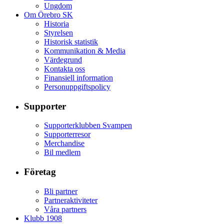
Ungdom
Om Örebro SK
Historia
Styrelsen
Historisk statistik
Kommunikation & Media
Värdegrund
Kontakta oss
Finansiell information
Personuppgiftspolicy
Supporter
Supporterklubben Svampen
Supporterresor
Merchandise
Bil medlem
Företag
Bli partner
Partneraktiviteter
Våra partners
Klubb 1908