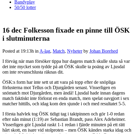
Bandyplay
50/50 lotter
16 dec
Folkesson fixade en pinne till ÖSK
i slutminuterna
Posted at 19:13h
in
A-lag
,
Match
,
Nyheter
by
Johan Borehed
I förväg när man försöker tippa hur dagens match skulle sluta så var
det inte mycket som tydde på att ÖSK skulle ta poäng av Ljusdal
om inte revanschlusta räknas dit.
ÖSK:s form har inte sett ut att vara på topp efter de snöpliga
förlusterna mot Tellus och Djurgården senast. Visserligen en
snömatch mot Djurgården, men ändå! Ljusdal hade innan dagens
match faktiskt inte förlorat en enda match, men spelat oavgjort i sex
matcher hittills, och idag kom den sjunde i och med resultatet 5-5.
I första halvlek tog ÖSK tidigt tag i taktpinnen och gör 1-0 redan
efter nån minut (1:19) av Sebastian Brandt, pass Alex Adeheimer.
Visserligen gör Ljusdal raskt 1-1 redan i fjärde minuten på ett rätt
hårt skott, en isare vid stolproten – men ÖSK kändes starka idag och