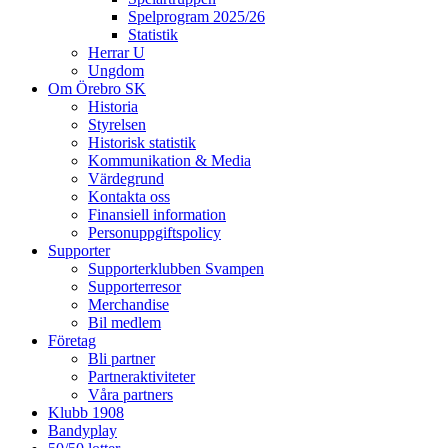
Spelprogram 2025/26
Statistik
Herrar U
Ungdom
Om Örebro SK
Historia
Styrelsen
Historisk statistik
Kommunikation & Media
Värdegrund
Kontakta oss
Finansiell information
Personuppgiftspolicy
Supporter
Supporterklubben Svampen
Supporterresor
Merchandise
Bil medlem
Företag
Bli partner
Partneraktiviteter
Våra partners
Klubb 1908
Bandyplay