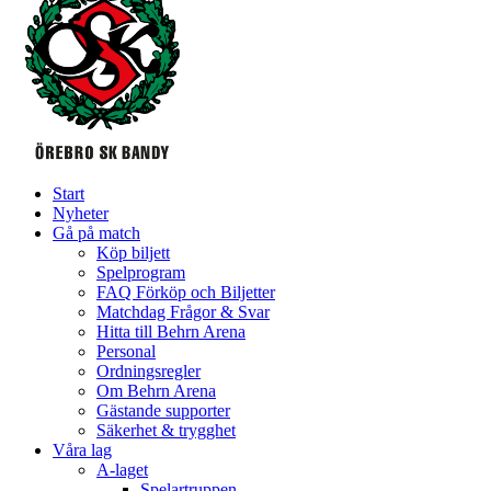
Start
Nyheter
Gå på match
Köp biljett
Spelprogram
FAQ Förköp och Biljetter
Matchdag Frågor & Svar
Hitta till Behrn Arena
Personal
Ordningsregler
Om Behrn Arena
Gästande supporter
Säkerhet & trygghet
Våra lag
A-laget
Spelartruppen