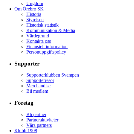
Ungdom
Om Örebro SK
Historia
Styrelsen
Historisk statistik
Kommunikation & Media
Värdegrund
Kontakta oss
Finansiell information
Personuppgiftspolicy
Supporter
Supporterklubben Svampen
Supporterresor
Merchandise
Bil medlem
Företag
Bli partner
Partneraktiviteter
Våra partners
Klubb 1908