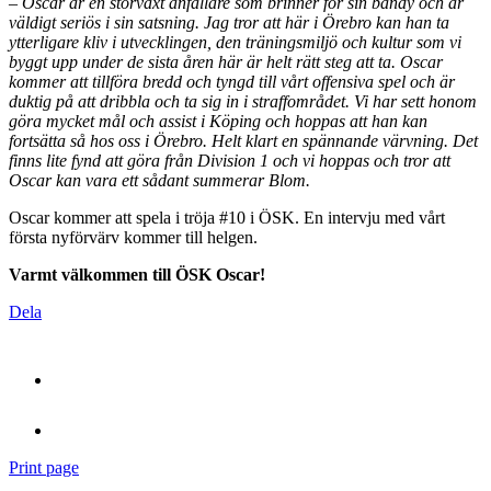
– Oscar är en storväxt anfallare som brinner för sin bandy och är
väldigt seriös i sin satsning. Jag tror att här i Örebro kan han ta
ytterligare kliv i utvecklingen, den träningsmiljö och kultur som vi
byggt upp under de sista åren här är helt rätt steg att ta. Oscar
kommer att tillföra bredd och tyngd till vårt offensiva spel och är
duktig på att dribbla och ta sig in i straffområdet. Vi har sett honom
göra mycket mål och assist i Köping och hoppas att han kan
fortsätta så hos oss i Örebro. Helt klart en spännande värvning. Det
finns lite fynd att göra från Division 1 och vi hoppas och tror att
Oscar kan vara ett sådant summerar Blom.
Oscar kommer att spela i tröja #10 i ÖSK. En intervju med vårt
första nyförvärv kommer till helgen.
Varmt välkommen till ÖSK Oscar!
Dela
Print page