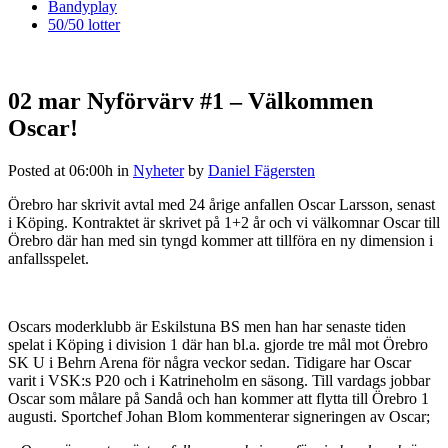
Bandyplay
50/50 lotter
02 mar
Nyförvärv #1 – Välkommen
Oscar!
Posted at 06:00h
in
Nyheter
by
Daniel Fägersten
Örebro har skrivit avtal med 24 årige anfallen Oscar Larsson, senast
i Köping. Kontraktet är skrivet på 1+2 år och vi välkomnar Oscar till
Örebro där han med sin tyngd kommer att tillföra en ny dimension i
anfallsspelet.
Oscars moderklubb är Eskilstuna BS men han har senaste tiden
spelat i Köping i division 1 där han bl.a. gjorde tre mål mot Örebro
SK U i Behrn Arena för några veckor sedan. Tidigare har Oscar
varit i VSK:s P20 och i Katrineholm en säsong. Till vardags jobbar
Oscar som målare på Sandå och han kommer att flytta till Örebro 1
augusti. Sportchef Johan Blom kommenterar signeringen av Oscar;