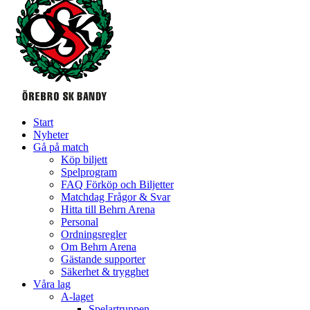
Start
Nyheter
Gå på match
Köp biljett
Spelprogram
FAQ Förköp och Biljetter
Matchdag Frågor & Svar
Hitta till Behrn Arena
Personal
Ordningsregler
Om Behrn Arena
Gästande supporter
Säkerhet & trygghet
Våra lag
A-laget
Spelartruppen