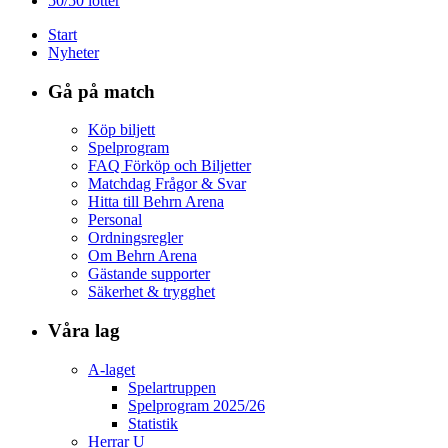
50/50 lotter
Start
Nyheter
Gå på match
Köp biljett
Spelprogram
FAQ Förköp och Biljetter
Matchdag Frågor & Svar
Hitta till Behrn Arena
Personal
Ordningsregler
Om Behrn Arena
Gästande supporter
Säkerhet & trygghet
Våra lag
A-laget
Spelartruppen
Spelprogram 2025/26
Statistik
Herrar U