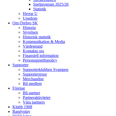
Spelprogram 2025/26
Statistik
Herrar U
Ungdom
Om Örebro SK
Historia
Styrelsen
Historisk statistik
Kommunikation & Media
Värdegrund
Kontakta oss
Finansiell information
Personuppgiftspolicy
Supporter
Supporterklubben Svampen
Supporterresor
Merchandise
Bil medlem
Företag
Bli partner
Partneraktiviteter
Våra partners
Klubb 1908
Bandyplay