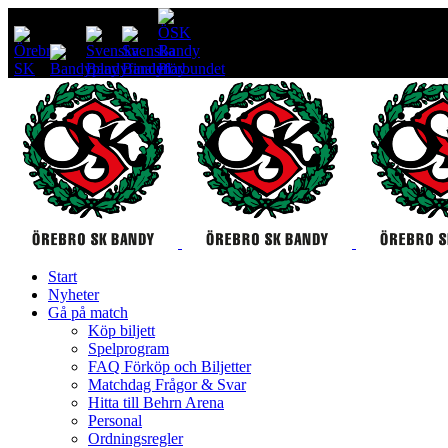
Start
Nyheter
Gå på match
Köp biljett
Spelprogram
FAQ Förköp och Biljetter
Matchdag Frågor & Svar
Hitta till Behrn Arena
Personal
Ordningsregler