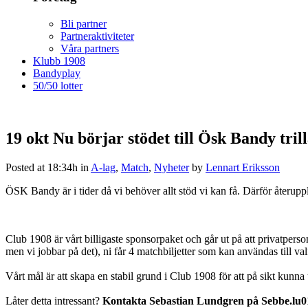
Bli partner
Partneraktiviteter
Våra partners
Klubb 1908
Bandyplay
50/50 lotter
19 okt
Nu börjar stödet till Ösk Bandy trill
Posted at 18:34h
in
A-lag
,
Match
,
Nyheter
by
Lennart Eriksson
ÖSK Bandy är i tider då vi behöver allt stöd vi kan få. Därför återup
Club 1908 är vårt billigaste sponsorpaket och går ut på att privatpers
men vi jobbar på det), ni får 4 matchbiljetter som kan användas till v
Vårt mål är att skapa en stabil grund i Club 1908 för att på sikt kunn
Låter detta intressant?
Kontakta Sebastian Lundgren på Sebbe.lu