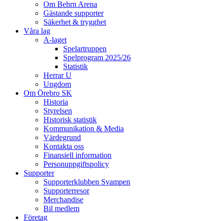
Om Behrn Arena
Gästande supporter
Säkerhet & trygghet
Våra lag
A-laget
Spelartruppen
Spelprogram 2025/26
Statistik
Herrar U
Ungdom
Om Örebro SK
Historia
Styrelsen
Historisk statistik
Kommunikation & Media
Värdegrund
Kontakta oss
Finansiell information
Personuppgiftspolicy
Supporter
Supporterklubben Svampen
Supporterresor
Merchandise
Bil medlem
Företag