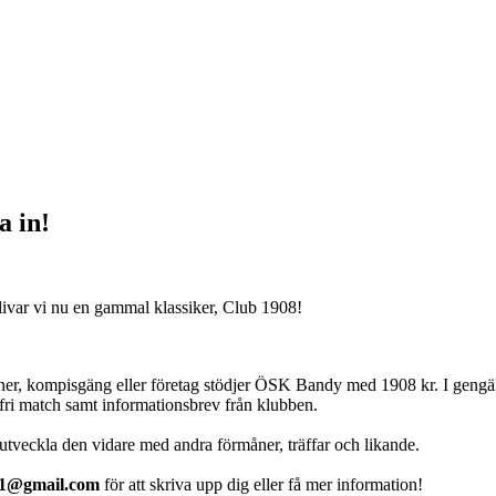
a in!
plivar vi nu en gammal klassiker, Club 1908!
oner, kompisgäng eller företag stödjer ÖSK Bandy med 1908 kr. I gengäld
alfri match samt informationsbrev från klubben.
a utveckla den vidare med andra förmåner, träffar och likande.
01@gmail.com
för att skriva upp dig eller få mer information!