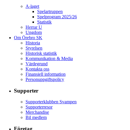
A-laget
Spelartruppen
Spelprogram 2025/26
Statistik
Herrar U
Ungdom
Om Örebro SK
Historia
Styrelsen
Historisk statistik
Kommunikation & Media
Värdegrund
Kontakta oss
Finansiell information
Personuppgiftspolicy
Supporter
Supporterklubben Svampen
Supporterresor
Merchandise
Bil medlem
Företag