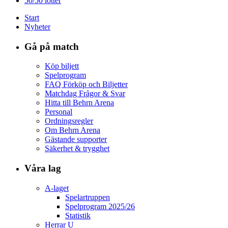
50/50 lotter
Start
Nyheter
Gå på match
Köp biljett
Spelprogram
FAQ Förköp och Biljetter
Matchdag Frågor & Svar
Hitta till Behrn Arena
Personal
Ordningsregler
Om Behrn Arena
Gästande supporter
Säkerhet & trygghet
Våra lag
A-laget
Spelartruppen
Spelprogram 2025/26
Statistik
Herrar U