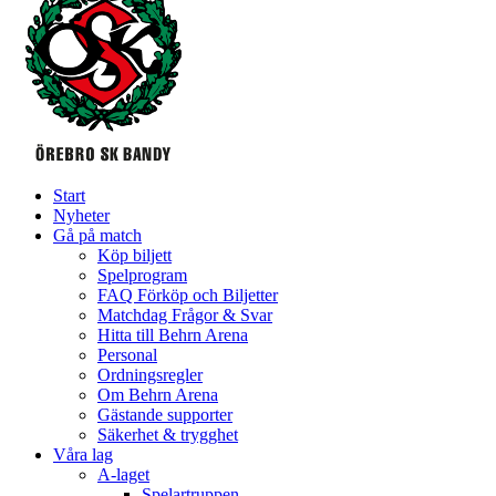
Start
Nyheter
Gå på match
Köp biljett
Spelprogram
FAQ Förköp och Biljetter
Matchdag Frågor & Svar
Hitta till Behrn Arena
Personal
Ordningsregler
Om Behrn Arena
Gästande supporter
Säkerhet & trygghet
Våra lag
A-laget
Spelartruppen