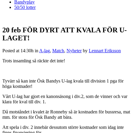
Bandyplay
50/50 lotter
20 feb
FÖR DYRT ATT KVALA FÖR U-
LAGET!
Posted at 14:30h
in
A-lag
,
Match
,
Nyheter
by
Lennart Eriksson
Trots insamling så räckte det inte!
Tyvärr så kan inte Ösk Bandys U-lag kvala till division 1 pga för
höga kostnader!
Vårt U-lag har gjort en kanonsäsong i div.2, som de vinner och var
klara för kval till div. 1.
Då motståndet i kvalet är Ronneby så är kostnaden för bussresa, mat
mm. för stora för Ösk Bandy att bära.
Att spela i div. 2 innebär dessutom större kostnader som idag inte
finns finansiering för.