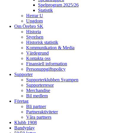
Spelprogram 2025/26
Statistik
Herrar U
Ungdom
Om Örebro SK
Historia
Styrelsen
Historisk statistik
Kommunikation & Media
Värdegrund
Kontakta oss
Finansiell information
Personuppgiftspolicy
Supporter
Supporterklubben Svampen
Supporterresor
Merchandise
Bil medlem
Företag
Bli partner
Partneraktiviteter
Våra partners
Klubb 1908
Bandyplay