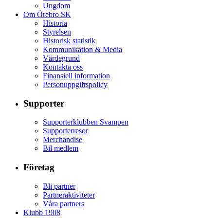
Ungdom
Om Örebro SK
Historia
Styrelsen
Historisk statistik
Kommunikation & Media
Värdegrund
Kontakta oss
Finansiell information
Personuppgiftspolicy
Supporter
Supporterklubben Svampen
Supporterresor
Merchandise
Bil medlem
Företag
Bli partner
Partneraktiviteter
Våra partners
Klubb 1908