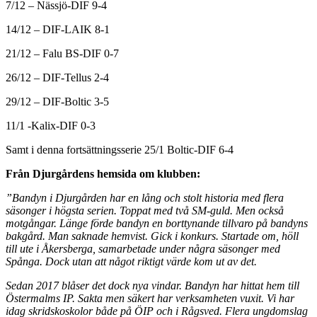
7/12 – Nässjö-DIF 9-4
14/12 – DIF-LAIK 8-1
21/12 – Falu BS-DIF 0-7
26/12 – DIF-Tellus 2-4
29/12 – DIF-Boltic 3-5
11/1 -Kalix-DIF 0-3
Samt i denna fortsättningsserie 25/1 Boltic-DIF 6-4
Från Djurgårdens hemsida om klubben:
”Bandyn i Djurgården har en lång och stolt historia med flera
säsonger i högsta serien. Toppat med två SM-guld. Men också
motgångar. Länge förde bandyn en borttynande tillvaro på bandyns
bakgård. Man saknade hemvist. Gick i konkurs. Startade om, höll
till ute i Åkersberga, samarbetade under några säsonger med
Spånga. Dock utan att något riktigt värde kom ut av det.
Sedan 2017 blåser det dock nya vindar. Bandyn har hittat hem till
Östermalms IP. Sakta men säkert har verksamheten vuxit. Vi har
idag skridskoskolor både på ÖIP och i Rågsved. Flera ungdomslag