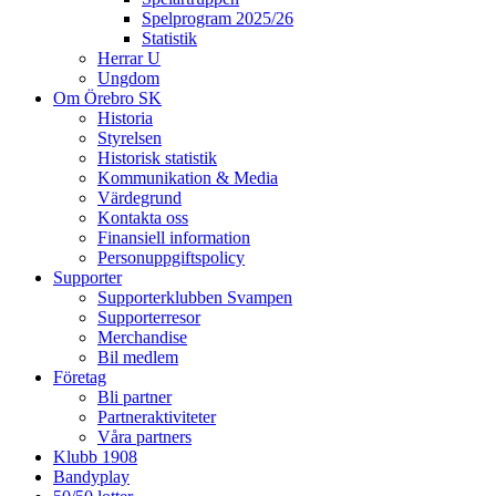
Spelprogram 2025/26
Statistik
Herrar U
Ungdom
Om Örebro SK
Historia
Styrelsen
Historisk statistik
Kommunikation & Media
Värdegrund
Kontakta oss
Finansiell information
Personuppgiftspolicy
Supporter
Supporterklubben Svampen
Supporterresor
Merchandise
Bil medlem
Företag
Bli partner
Partneraktiviteter
Våra partners
Klubb 1908
Bandyplay