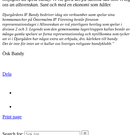
oss an allsvenskan. Sunt och med en ekonomi som håller.
Djurgårdens IF Bandy bedriver idag sin verksamhet samt spelar sina
hemmamatcher på Östermalms IP. Förening består förutom
representationslaget i Allsvenskan av två ytterligare herrlag som spelar i
divison 2 och 3. Legends som den gemensamma laget/truppen kallas består av
många gamla spelare ur forna representationslag och nytillkomna som tycker
att vi i Djurgåden har något extra att erbjuda, dvs. kärleken till bandy.
Det är inte för intet att vi kallar oss Sveriges roligaste bandyklubb.”
Ösk Bandy
Dela
Print page
Search for: