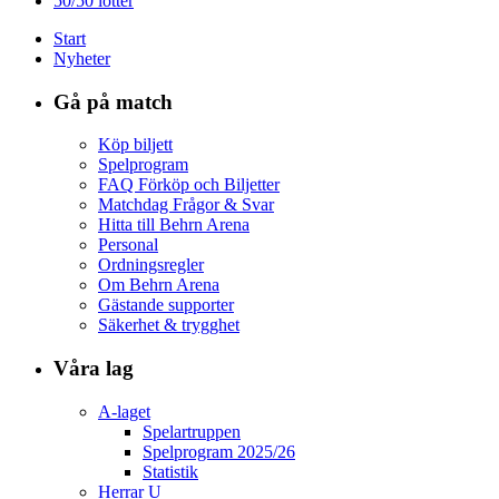
50/50 lotter
Start
Nyheter
Gå på match
Köp biljett
Spelprogram
FAQ Förköp och Biljetter
Matchdag Frågor & Svar
Hitta till Behrn Arena
Personal
Ordningsregler
Om Behrn Arena
Gästande supporter
Säkerhet & trygghet
Våra lag
A-laget
Spelartruppen
Spelprogram 2025/26
Statistik
Herrar U