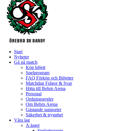
Start
Nyheter
Gå på match
Köp biljett
Spelprogram
FAQ Förköp och Biljetter
Matchdag Frågor & Svar
Hitta till Behrn Arena
Personal
Ordningsregler
Om Behrn Arena
Gästande supporter
Säkerhet & trygghet
Våra lag
A-laget
Spelartruppen