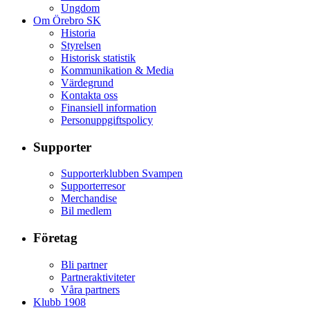
Ungdom
Om Örebro SK
Historia
Styrelsen
Historisk statistik
Kommunikation & Media
Värdegrund
Kontakta oss
Finansiell information
Personuppgiftspolicy
Supporter
Supporterklubben Svampen
Supporterresor
Merchandise
Bil medlem
Företag
Bli partner
Partneraktiviteter
Våra partners
Klubb 1908