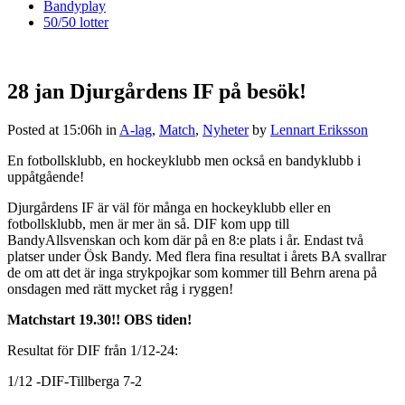
Bandyplay
50/50 lotter
28 jan
Djurgårdens IF på besök!
Posted at 15:06h
in
A-lag
,
Match
,
Nyheter
by
Lennart Eriksson
En fotbollsklubb, en hockeyklubb men också en bandyklubb i
uppåtgående!
Djurgårdens IF är väl för många en hockeyklubb eller en
fotbollsklubb, men är mer än så. DIF kom upp till
BandyAllsvenskan och kom där på en 8:e plats i år. Endast två
platser under Ösk Bandy. Med flera fina resultat i årets BA svallrar
de om att det är inga strykpojkar som kommer till Behrn arena på
onsdagen med rätt mycket råg i ryggen!
Matchstart 19.30!! OBS tiden!
Resultat för DIF från 1/12-24:
1/12 -DIF-Tillberga 7-2