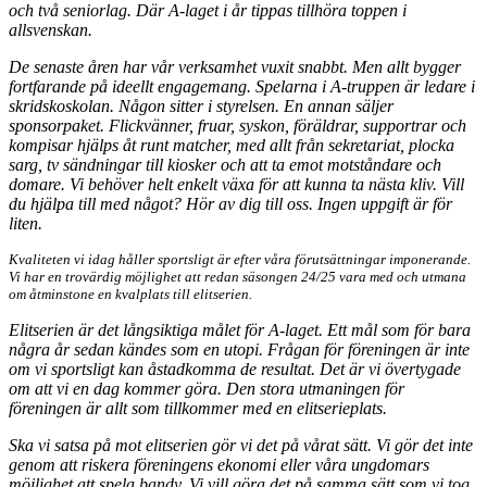
och två seniorlag. Där A-laget i år tippas tillhöra toppen i
allsvenskan.
De senaste åren har vår verksamhet vuxit snabbt. Men allt bygger
fortfarande på ideellt engagemang. Spelarna i A-truppen är ledare i
skridskoskolan. Någon sitter i styrelsen. En annan säljer
sponsorpaket. Flickvänner, fruar, syskon, föräldrar, supportrar och
kompisar hjälps åt runt matcher, med allt från sekretariat, plocka
sarg, tv sändningar till kiosker och att ta emot motståndare och
domare. Vi behöver helt enkelt växa för att kunna ta nästa kliv. Vill
du hjälpa till med något? Hör av dig till oss. Ingen uppgift är för
liten.
Kvaliteten vi idag håller sportsligt är efter våra förutsättningar imponerande.
Vi har en trovärdig möjlighet att redan säsongen 24/25 vara med och utmana
om åtminstone en kvalplats till elitserien.
Elitserien är det långsiktiga målet för A-laget. Ett mål som för bara
några år sedan kändes som en utopi. Frågan för föreningen är inte
om vi sportsligt kan åstadkomma de resultat. Det är vi övertygade
om att vi en dag kommer göra. Den stora utmaningen för
föreningen är allt som tillkommer med en elitserieplats.
Ska vi satsa på mot elitserien gör vi det på vårat sätt. Vi gör det inte
genom att riskera föreningens ekonomi eller våra ungdomars
möjlighet att spela bandy. Vi vill göra det på samma sätt som vi tog