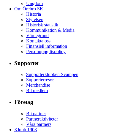
Ungdom
Om Örebro SK
Historia
Styrelsen
Historisk statistik
Kommunikation & Media
Värdegrund
Kontakta oss
Finansiell information
Personuppgiftspolicy
Supporter
Supporterklubben Svampen
Supporterresor
Merchandise
Bil medlem
Företag
Bli partner
Partneraktiviteter
Våra partners
Klubb 1908