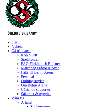
Start
Nyheter
Gå på match
Köp biljett
Spelprogram
FAQ Förköp och Biljetter
Matchdag Frågor & Svar
Hitta till Behrn Arena
Personal
Ordningsregler
Om Behrn Arena
Gästande supporter
Säkerhet & trygghet
Våra lag
A-laget
Spelartruppen