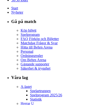
50/50 lotter
Start
Nyheter
Gå på match
Köp biljett
Spelprogram
FAQ Förköp och Biljetter
Matchdag Frågor & Svar
Hitta till Behrn Arena
Personal
Ordningsregler
Om Behrn Arena
Gästande supporter
Säkerhet & trygghet
Våra lag
A-laget
Spelartruppen
Spelprogram 2025/26
Statistik
Herrar U