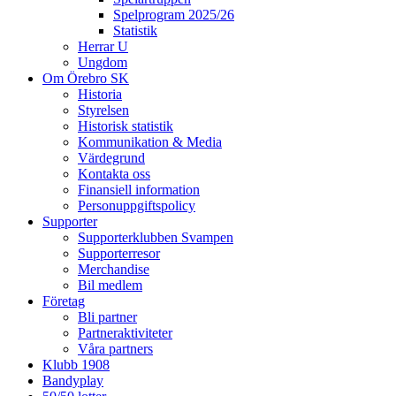
Spelprogram 2025/26
Statistik
Herrar U
Ungdom
Om Örebro SK
Historia
Styrelsen
Historisk statistik
Kommunikation & Media
Värdegrund
Kontakta oss
Finansiell information
Personuppgiftspolicy
Supporter
Supporterklubben Svampen
Supporterresor
Merchandise
Bil medlem
Företag
Bli partner
Partneraktiviteter
Våra partners
Klubb 1908
Bandyplay