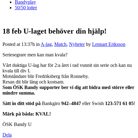
Bandyplay
50/50 lotter
18 feb
U-laget behöver din hjälp!
Posted at 13:37h
in
A-lag
,
Match
,
Nyheter
by
Lennart Eriksson
Seriesegrare men kan man kvala?
Vårt duktiga U-lag har för 2:a året i rad vunnit sin serie och kan nu
kvala till div I.
Motståndare blir Fredriksberg från Ronneby.
Resan dit blir lång och kostsam.
Som ÖSK Bandy supporter ber vi dig att bidra med större eller
mindre summa.
Sätt in ditt stöd på
Bankgiro
942–4847
eller Swish
123-571 61 05
!
Märk på båda: KVAL!
ÖSK Bandy U
Dela