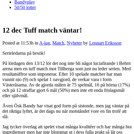
Bandyplay
50/50 lotter
12 dec
Tuff match väntar!
Posted at 11:53h
in
A-lag
,
Match
,
Nyheter
by
Lennart Eriksson
Serieledarna på besök!
På lördagen den 13/12 lör det nog inte bli något luciafirande i Behrn
arena men en tuff match mot Tillberga som just nu leder serien. Med
resultatsiffror som imponerar. Efter 10 spelade matcher har man
vunnit nio (9) och spelat 1 oavgjord, de verkar vara i form
Västeråsarna. Av de gjorda målen är 75 spelmål, 16 på hörna (17%)
och på 12 straffar gjort 6 mål (50%) men inte ett enda frislagsmål
eller självmål.
Även Ösk Bandy har visat god form på sistonde, men jag väntar på
det riktiga lyftet, är det dags nu när motståndet vore en fin trofé att
slå.
Jag tycker överlag att spelet visat många kvalitéer och har många bra
ingredienser men har inte blommat ut i dess fulla prakt så låt oss