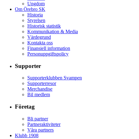
Ungdom
Om Örebro SK
Historia
Styrelsen
Historisk statistik
Kommunikation & Media
Värdegrund
Kontakta oss
Finansiell information
Personuppgiftspolicy
Supporter
Supporterklubben Svampen
Supporterresor
Merchandise
Bil medlem
Företag
Bli partner
Partneraktiviteter
Våra partners
Klubb 1908