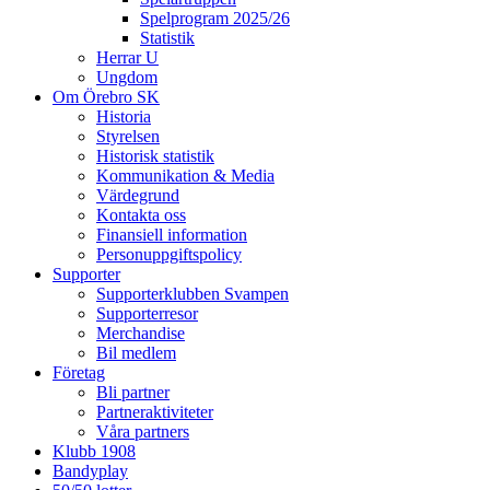
Spelprogram 2025/26
Statistik
Herrar U
Ungdom
Om Örebro SK
Historia
Styrelsen
Historisk statistik
Kommunikation & Media
Värdegrund
Kontakta oss
Finansiell information
Personuppgiftspolicy
Supporter
Supporterklubben Svampen
Supporterresor
Merchandise
Bil medlem
Företag
Bli partner
Partneraktiviteter
Våra partners
Klubb 1908
Bandyplay