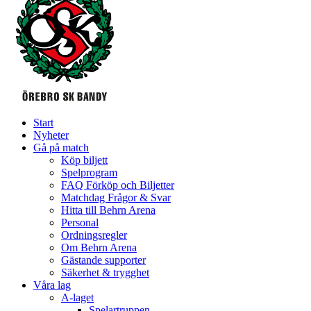
Start
Nyheter
Gå på match
Köp biljett
Spelprogram
FAQ Förköp och Biljetter
Matchdag Frågor & Svar
Hitta till Behrn Arena
Personal
Ordningsregler
Om Behrn Arena
Gästande supporter
Säkerhet & trygghet
Våra lag
A-laget
Spelartruppen