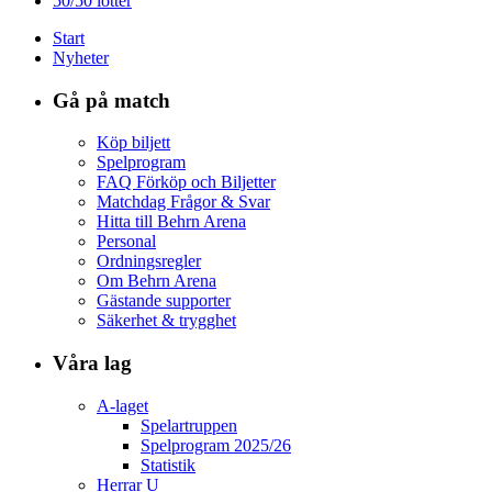
50/50 lotter
Start
Nyheter
Gå på match
Köp biljett
Spelprogram
FAQ Förköp och Biljetter
Matchdag Frågor & Svar
Hitta till Behrn Arena
Personal
Ordningsregler
Om Behrn Arena
Gästande supporter
Säkerhet & trygghet
Våra lag
A-laget
Spelartruppen
Spelprogram 2025/26
Statistik
Herrar U