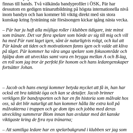
finnas till hands. Två välkända bandyprofiler i ÖSK, Pär har
dessutom en gedigen tränarutbildning på högsta internationella nivå
inom bandyn och han kommer bli viktig direkt med sin stora
kunskap kring fysträning när försäsongen kickar igång nästa vecka.
– Pär har ju haft alla möjliga roller i klubben tidigare, inte minst
som tränare. Det var flera spelare som hörde av sig till mig och vill
ha med Pär runt laget igen, sånt är naturligtvis roligt, och kul att
Pär kände att tiden och motivationen fanns igen och valde att kliva
på tåget. Pär kommer ha våra unga spelare som fokusområde och
hjälpa dom att utvecklas samt vara en brygga mellan A och B-lag,
en roll som jag tror är perfekt för honom och hans ledaregenskaper
fortsätter Johan.
– Jacob och hans energi kommer betyda mycket att få in, han har
också ett bra taktiskt öga och kan se detaljer. Jacob brinner
verkligen för bandysporten och har en fin historia som målvakt hos
oss, så det blir naturligt att han kommer hålla lite extra koll på
målvakterna i truppen och ge dom tips och jobba med deras
utveckling summerar Blom innan han avslutar med det kanske
viktigaste kring de fyra nya tränarna;
– Att samtliga ledare har en spelarbakgrund i klubben ser jag som