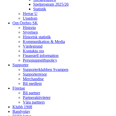
Spelprogram 2025/26
Statistik
Herrar U
Ungdom
Om Örebro SK
Historia
Styrelsen
Historisk statistik
Kommunikation & Media
Värdegrund
Kontakta oss
Finansiell information
Personuppgiftspolicy
Supporter
Supporterklubben Svampen
Supporterresor
Merchandise
Bil medlem
Företag
Bli partner
Partneraktiviteter
Våra partners
Klubb 1908
Bandyplay