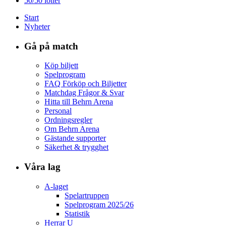
50/50 lotter
Start
Nyheter
Gå på match
Köp biljett
Spelprogram
FAQ Förköp och Biljetter
Matchdag Frågor & Svar
Hitta till Behrn Arena
Personal
Ordningsregler
Om Behrn Arena
Gästande supporter
Säkerhet & trygghet
Våra lag
A-laget
Spelartruppen
Spelprogram 2025/26
Statistik
Herrar U