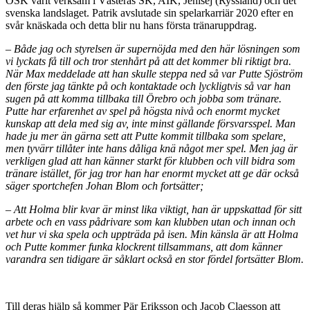
ÖSK varit verksam i Västerås SK, AIK, Jenisej (Ryssland) och det
svenska landslaget. Patrik avslutade sin spelarkarriär 2020 efter en
svår knäskada och detta blir nu hans första tränaruppdrag.
– Både jag och styrelsen är supernöjda med den här lösningen som
vi lyckats få till och tror stenhårt på att det kommer bli riktigt bra.
När Max meddelade att han skulle steppa ned så var Putte Sjöström
den förste jag tänkte på och kontaktade och lyckligtvis så var han
sugen på att komma tillbaka till Örebro och jobba som tränare.
Putte har erfarenhet av spel på högsta nivå och enormt mycket
kunskap att dela med sig av, inte minst gällande försvarsspel. Man
hade ju mer än gärna sett att Putte kommit tillbaka som spelare,
men tyvärr tillåter inte hans dåliga knä något mer spel. Men jag är
verkligen glad att han känner starkt för klubben och vill bidra som
tränare istället, för jag tror han har enormt mycket att ge där också
säger sportchefen Johan Blom och fortsätter;
– Att Holma blir kvar är minst lika viktigt, han är uppskattad för sitt
arbete och en vass pådrivare som kan klubben utan och innan och
vet hur vi ska spela och uppträda på isen. Min känsla är att Holma
och Putte kommer funka klockrent tillsammans, att dom känner
varandra sen tidigare är såklart också en stor fördel fortsätter Blom.
Till deras hjälp så kommer Pär Eriksson och Jacob Claesson att