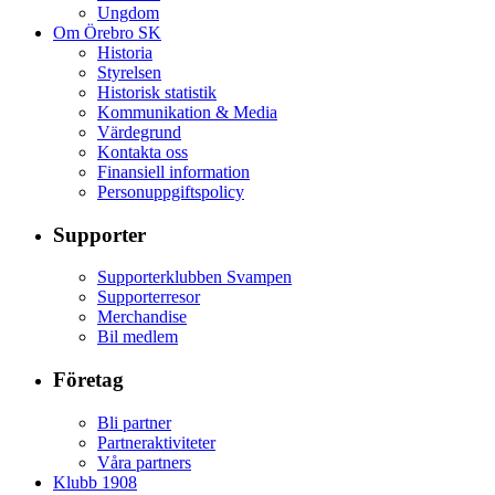
Ungdom
Om Örebro SK
Historia
Styrelsen
Historisk statistik
Kommunikation & Media
Värdegrund
Kontakta oss
Finansiell information
Personuppgiftspolicy
Supporter
Supporterklubben Svampen
Supporterresor
Merchandise
Bil medlem
Företag
Bli partner
Partneraktiviteter
Våra partners
Klubb 1908