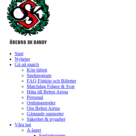
Start
Nyheter
Gå på match
Köp biljett
Spelprogram
FAQ Förköp och Biljetter
Matchdag Frågor & Svar
Hitta till Behrn Arena
Personal
Ordningsregler
Om Behrn Arena
Gästande supporter
Säkerhet & trygghet
Våra lag
A-laget
Spelartruppen