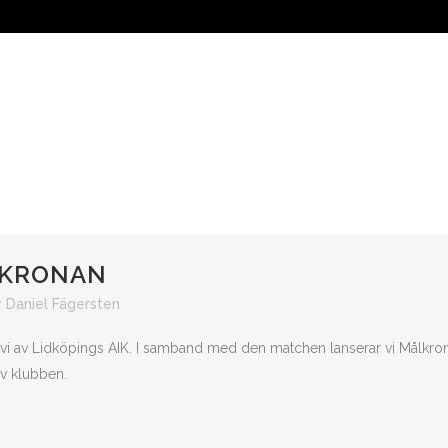
ÅRA LAG
OM ÖREBRO SK
SUPPORTER
FÖRETAG
LKRONAN
y
Daniel Fägersten
 vi av Lidköpings AIK. I samband med den matchen lanserar vi Målkro
av klubben.