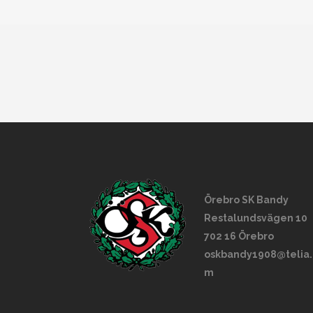
Örebro SK Bandy
Restalundsvägen 10
702 16 Örebro
oskbandy1908@telia.
m