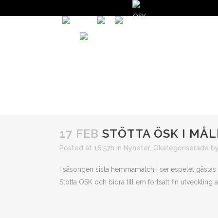
START
NYHETER
GÅ PÅ MATCH
V
50/50 LOTTER
17 FEB
STÖTTA ÖSK I MÅ
Posted at 16:57h
in
Nyheter
,
Okategoriserade
b
I säsongen sista hemmamatch i seriespelet gästas
Stötta ÖSK och bidra till em fortsatt fin utveckling 