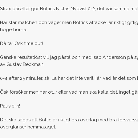
Strax därefter gör Boltics Niclas Nyqvist 0-2, det var samma mål
Här står matchen och väger men Boltics attacker är riktigt gift
högerhörna.
Då tar Ösk time out!
Ganska resultatlöst vill jag påstå och med Isac Andersson på 
av Gustav Beckman.
0-4 efter 25 minuter, så illa har det inte varit i år, vad är det so
Ösk försöker men har otur eller vad man ska kalla det, inget gå
Paus 0-4!
Det ska sägas att Boltic är riktigt bra överlag med bra försvars
överglänser hemmalaget.