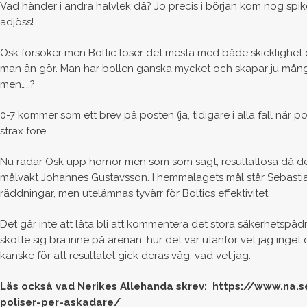
Vad händer i andra halvlek då? Jo precis i början kom nog spik
adjöss!
Ösk försöker men Boltic löser det mesta med både skicklighet och
man än gör. Man har bollen ganska mycket och skapar ju många
men…..?
0-7 kommer som ett brev på posten (ja, tidigare i alla fall när 
strax före.
Nu radar Ösk upp hörnor men som som sagt, resultatlösa då de
målvakt Johannes Gustavsson. I hemmalagets mål står Sebastian
räddningar, men utelämnas tyvärr för Boltics effektivitet.
Det går inte att låta bli att kommentera det stora säkerhetsp
skötte sig bra inne på arenan, hur det var utanför vet jag inge
kanske för att resultatet gick deras väg, vad vet jag.
Läs också vad Nerikes Allehanda skrev: https://www.na.
poliser-per-askadare/