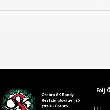
Följ 
Örebro SK Bandy
Restalundsvägen 10
702 16 Örebro