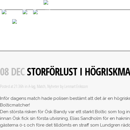
START
NYHETER
GÅ PÅ MATCH
VÅRA LAG
OM Ö
08 DEC
STORFÖRLUST I HÖGRISKMA
Posted at 21:36h
in
A-lag
,
Match
,
Nyheter
by
Lennart Eriksson
Inför dagens match hade polisen bestämt att det är en högrisk
Bolticmatcher!
Den största risken för Ösk Bandy var ett starkt Boltic som tog in
innan Ösk fick sin första utvisning, Elias Sandholm för en haknin
gästerna 0-1 och före det tilldömts en straff som Lundgren rädd