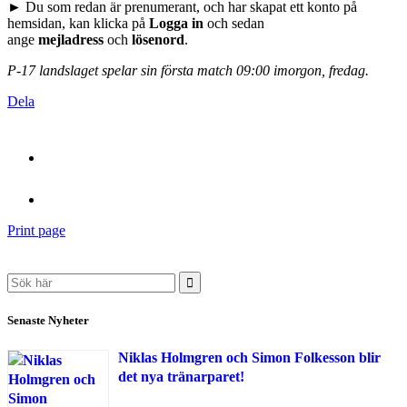
► Du som redan är prenumerant, och har skapat ett konto på
hemsidan, kan klicka på
Logga in
och sedan
ange
mejladress
och
lösenord
.
P-17 landslaget spelar sin första match 09:00 imorgon, fredag.
Dela
Print page
Search
for:
Senaste Nyheter
Niklas Holmgren och Simon Folkesson blir
det nya tränarparet!