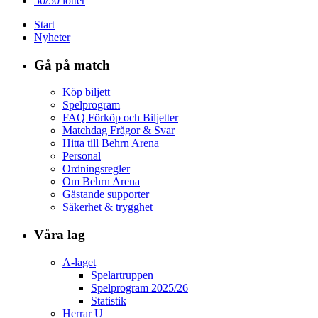
50/50 lotter
Start
Nyheter
Gå på match
Köp biljett
Spelprogram
FAQ Förköp och Biljetter
Matchdag Frågor & Svar
Hitta till Behrn Arena
Personal
Ordningsregler
Om Behrn Arena
Gästande supporter
Säkerhet & trygghet
Våra lag
A-laget
Spelartruppen
Spelprogram 2025/26
Statistik
Herrar U