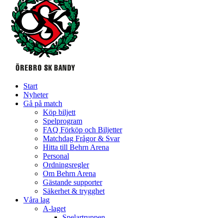
Start
Nyheter
Gå på match
Köp biljett
Spelprogram
FAQ Förköp och Biljetter
Matchdag Frågor & Svar
Hitta till Behrn Arena
Personal
Ordningsregler
Om Behrn Arena
Gästande supporter
Säkerhet & trygghet
Våra lag
A-laget
Spelartruppen