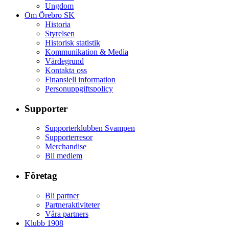
Ungdom
Om Örebro SK
Historia
Styrelsen
Historisk statistik
Kommunikation & Media
Värdegrund
Kontakta oss
Finansiell information
Personuppgiftspolicy
Supporter
Supporterklubben Svampen
Supporterresor
Merchandise
Bil medlem
Företag
Bli partner
Partneraktiviteter
Våra partners
Klubb 1908