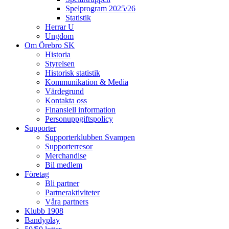
Spelprogram 2025/26
Statistik
Herrar U
Ungdom
Om Örebro SK
Historia
Styrelsen
Historisk statistik
Kommunikation & Media
Värdegrund
Kontakta oss
Finansiell information
Personuppgiftspolicy
Supporter
Supporterklubben Svampen
Supporterresor
Merchandise
Bil medlem
Företag
Bli partner
Partneraktiviteter
Våra partners
Klubb 1908
Bandyplay