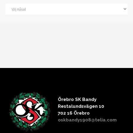
Örebro SK Bandy
Restalundsvägen 10
702 16 Örebro
oskbandy1908@telia.com