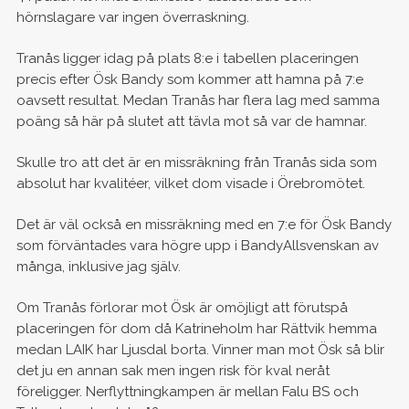
hörnslagare var ingen överraskning.
Tranås ligger idag på plats 8:e i tabellen placeringen
precis efter Ösk Bandy som kommer att hamna på 7:e
oavsett resultat. Medan Tranås har flera lag med samma
poäng så här på slutet att tävla mot så var de hamnar.
Skulle tro att det är en missräkning från Tranås sida som
absolut har kvalitéer, vilket dom visade i Örebromötet.
Det är väl också en missräkning med en 7:e för Ösk Bandy
som förväntades vara högre upp i BandyAllsvenskan av
många, inklusive jag själv.
Om Tranås förlorar mot Ösk är omöjligt att förutspå
placeringen för dom då Katrineholm har Rättvik hemma
medan LAIK har Ljusdal borta. Vinner man mot Ösk så blir
det ju en annan sak men ingen risk för kval neråt
föreligger. Nerflyttningkampen är mellan Falu BS och