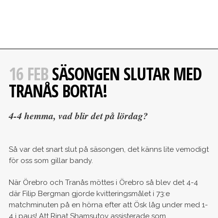
16 FEB
SÄSONGEN SLUTAR MED
TRANÅS BORTA!
4-4 hemma, vad blir det på lördag?
Så var det snart slut på säsongen, det känns lite vemodigt
för oss som gillar bandy.
När Örebro och Tranås möttes i Örebro så blev det 4-4
där Filip Bergman gjorde kvitteringsmålet i 73:e
matchminuten på en hörna efter att Ösk låg under med 1-
4 i paus! Att Rinat Shamsutov assisterade som