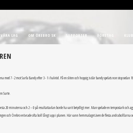
VÅRA LAG
OM ÖREBRO SK
SUPPORTER
FÖRETAG
KLUB
ÄREN
ed 7 - 2 mot Surfa Bandy efter 3 - 1 i halvtid. På en sliten och hoppig is där bandy spelats non stop sedan 1
en Surte.
första 20 minuterna och 2 – 0 på resultattavlan borde ha varit betydligt mer. Man spelade en tempostark och ag
ningen och Örebro erövrade ofta boll långt upp i planen. Här vann hemmalaget även de flesta andrabolllarna