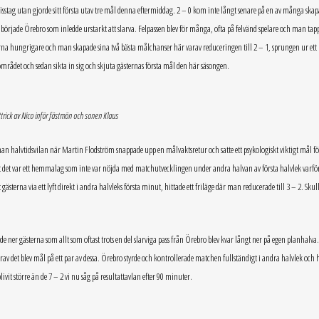
misstag utan gjorde sitt första utav tre mål denna eftermiddag. 2 – 0 kom inte långt senare på en av många ska
 började Örebro som inledde urstarkt att slarva. Felpassen blev för många, ofta på felvänd spelare och man tap
erna hungrigare och man skapade sina två bästa målchanser här varav reduceringen till 2 – 1, sprungen ur ett
fområdet och sedan sikta in sig och skjuta gästernas första mål den här säsongen.
trick av Nico inför fästmön och sonen Klaus
nan halvtidsvilan när Martin Flodström snappade upp en målvaktsretur och satte ett psykologiskt viktigt mål fö
t det var ett hemmalag som inte var nöjda med matchutvecklingen under andra halvan av första halvlek varför
sterna via ett lyft direkt i andra halvleks första minut, hittade ett friläge där man reducerade till 3 – 2. Skull
e ner gästerna som allt som oftast trots en del slarviga pass från Örebro blev kvar långt ner på egen planhalva
av det blev mål på ett par av dessa. Örebro styrde och kontrollerade matchen fullständigt i andra halvlek och 
livit större än de 7 – 2 vi nu såg på resultattavlan efter 90 minuter.