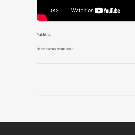
Matchfakta
NA om Örebros premiärseger