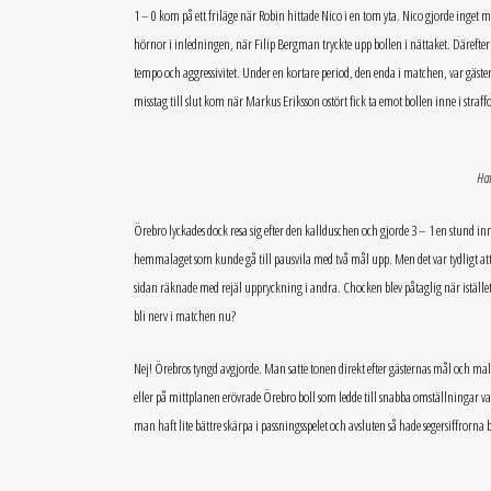
1 – 0 kom på ett friläge när Robin hittade Nico i en tom yta. Nico gjorde inget 
hörnor i inledningen, när Filip Bergman tryckte upp bollen i nättaket. Därefter
tempo och aggressivitet. Under en kortare period, den enda i matchen, var gäst
misstag till slut kom när Markus Eriksson ostört fick ta emot bollen inne i straf
Hat
Örebro lyckades dock resa sig efter den kallduschen och gjorde 3 – 1 en stund in
hemmalaget som kunde gå till pausvila med två mål upp. Men det var tydligt at
sidan räknade med rejäl uppryckning i andra. Chocken blev påtaglig när istället gä
bli nerv i matchen nu?
Nej! Örebros tyngd avgjorde. Man satte tonen direkt efter gästernas mål och mald
eller på mittplanen erövrade Örebro boll som ledde till snabba omställningar var
man haft lite bättre skärpa i passningsspelet och avsluten så hade segersiffrorna b