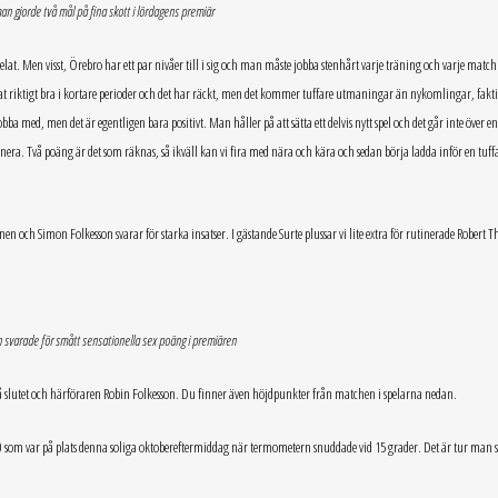
man gjorde två mål på fina skott i lördagens premiär
t. Men visst, Örebro har ett par nivåer till i sig och man måste jobba stenhårt varje träning och varje match 
at riktigt bra i kortare perioder och det har räckt, men det kommer tuffare utmaningar än nykomlingar, fakti
 med, men det är egentligen bara positivt. Man håller på att sätta ett delvis nytt spel och det går inte över en
onera. Två poäng är det som räknas, så ikväll kan vi fira med nära och kära och sedan börja ladda inför en tuff
n och Simon Folkesson svarar för starka insatser. I gästande Surte plussar vi lite extra för rutinerade Robert T
 svarade för smått sensationella sex poäng i premiären
å slutet och härföraren Robin Folkesson. Du finner även höjdpunkter från matchen i spelarna nedan.
re 400 som var på plats denna soliga oktobereftermiddag när termometern snuddade vid 15 grader. Det är tur man s