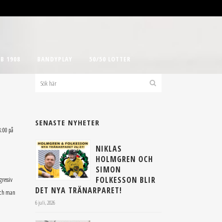
B 1908
BANDYPLAY
50/50 LOTTER
SENASTE NYHETER
8:00 på
NIKLAS
HOLMGREN OCH
SIMON
FOLKESSON BLIR
gressiv
DET NYA TRÄNARPARET!
 och man
6 juli, 2026