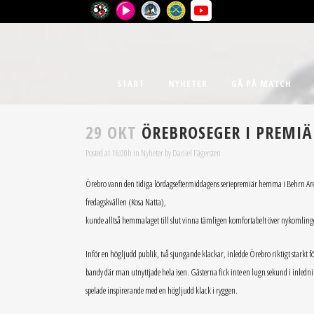
START
NYHETER
GÅ PÅ MATCH
29 OKT
ÖREBROSEGER I PREMI
Posted at 16:00h
in
Nyheter
by
Daniel Fägersten
Örebro vann den tidiga lördagseftermiddagens seriepremiär hemma i Behrn Arena m
fredagskvällen (Kosa Natta),
kunde alltså hemmalaget till slut vinna tämligen komfortabelt över nykomling
Inför en högljudd publik, två sjungande klackar, inledde Örebro riktigt starkt 
bandy där man utnyttjade hela isen. Gästerna fick inte en lugn sekund i inled
spelade inspirerande med en högljudd klack i ryggen.