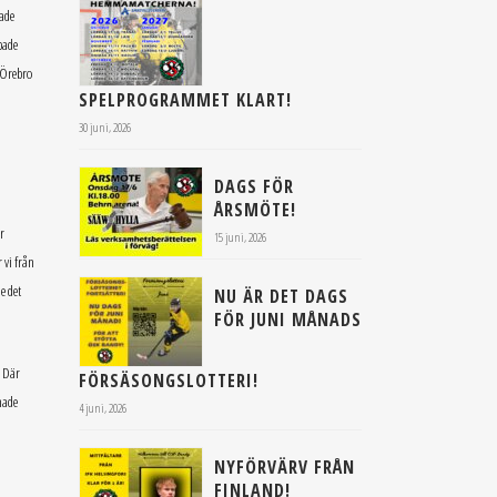
pade
pade
 Örebro
SPELPROGRAMMET KLART!
30 juni, 2026
DAGS FÖR
ÅRSMÖTE!
r
15 juni, 2026
 vi från
e det
NU ÄR DET DAGS
FÖR JUNI MÅNADS
. Där
FÖRSÄSONGSLOTTERI!
hade
4 juni, 2026
NYFÖRVÄRV FRÅN
FINLAND!