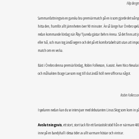
Filip Berg
Sammanfattningsvis en ganska bra premiärmatch på en is som gjorde det svårspela
hitta den, framför allt jämnheten över 90 minuter. Än så länge har Örebro spel
redan kommande lördag när Åby/Tjureda gästar Behrn Arena. Så det finns att jobba
eller två, och man tog ändå segern och det på ett komfortabelt sätt utan att imp
match om en vecka.
Bäst i Örebro denna premiärlördag, Robin Folkesson, 6 assist. Även Nico Nevalaine
och målvakten Brage Lae som nog till slut ändå höll nere siffrorna något.
Robin Folkesson
I spelaren nedan kan du se intervjuer med debutanten Linus Skog som kom in p
Avslutningsvis
, ett stort, stort tack för ett fantastiskt stöd från er närma
inne på en bandyhall i dessa tider av allt varmare höstar och vintrar.