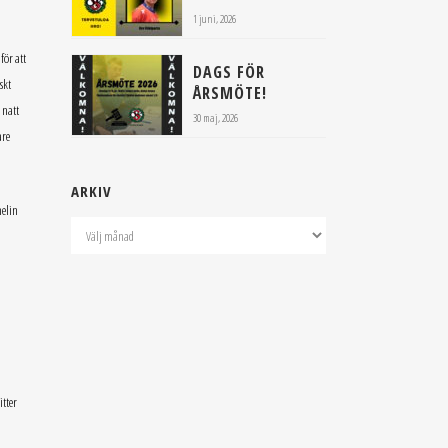
1 juni, 2026
för att
DAGS FÖR
skt
ÅRSMÖTE!
 natt
30 maj, 2026
are
ARKIV
helin
Arkiv
itter