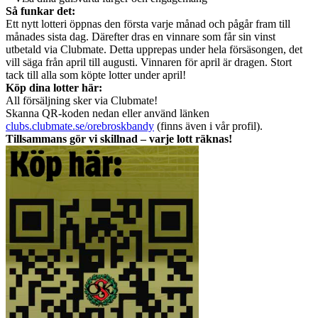
Så funkar det:
Ett nytt lotteri öppnas den första varje månad och pågår fram till
månades sista dag. Därefter dras en vinnare som får sin vinst
utbetald via Clubmate. Detta upprepas under hela försäsongen, det
vill säga från april till augusti. Vinnaren för april är dragen. Stort
tack till alla som köpte lotter under april!
Köp dina lotter här:
All försäljning sker via Clubmate!
Skanna QR-koden nedan eller använd länken
clubs.clubmate.se/orebroskbandy
(finns även i vår profil).
Tillsammans gör vi skillnad – varje lott räknas!