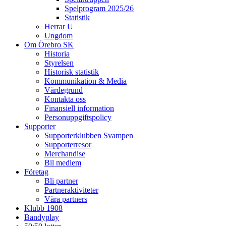
Spelprogram 2025/26
Statistik
Herrar U
Ungdom
Om Örebro SK
Historia
Styrelsen
Historisk statistik
Kommunikation & Media
Värdegrund
Kontakta oss
Finansiell information
Personuppgiftspolicy
Supporter
Supporterklubben Svampen
Supporterresor
Merchandise
Bil medlem
Företag
Bli partner
Partneraktiviteter
Våra partners
Klubb 1908
Bandyplay