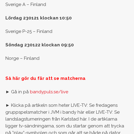
Sverige A – Finland
Lördag 230121 klockan 10:50
Sverige P-25 – Finland
Söndag 230122 klockan 09:50
Norge – Finland
Så här gör du fär att se matcherna
► Gå in på
bandypuls.se/live
► Klicka på artikeln som heter LIVE-TV: Se fredagens
gruppspelsmatcher i JVM i bandy här eller LIVE-TV: Se
landslagsturneringen från Karlstad här. I de artiklarna
ligger tv-sändningarna, som du startar genom att trycka
på ”play”-symbolen och som går att se både på dator,