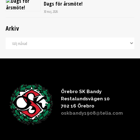
Dags för årsmöte!
30 maj, 2026
Arkiv
Örebro SK Bandy
Restalundsvägen 10
702 16 Örebro
oskbandy1908@telia.com