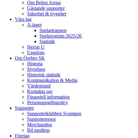
Om Behrn Arena
Gästande supporter
Säkerhet & trygghet
Våra lag
A-laget
Spelartruppen
Spelprogram 2025/26
Statistik
Herrar U
Ungdom
Om Örebro SK
Historia
Styrelsen
Historisk statistik
Kommunikation & Media
Värdegrund
Kontakta oss
Finansiell information
Personuppgiftspolicy
Supporter
Supporterklubben Svampen
Supporterresor
Merchandise
Bil medlem
Företag