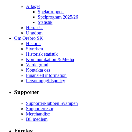
A-laget
Spelartruppen
Spelprogram 2025/26
Statistik
Herrar U
Ungdom
Om Örebro SK
Historia
Styrelsen
Historisk statistik
Kommunikation & Media
Värdegrund
Kontakta oss
Finansiell information
Personuppgiftspolicy
Supporter
Supporterklubben Svampen
Supporterresor
Merchandise
Bil medlem
Företag