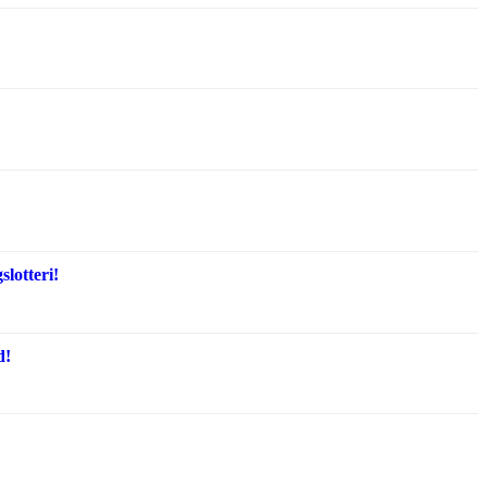
lotteri!
d!