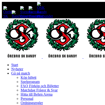
Start
Nyheter
Gå på match
Köp biljett
Spelprogram
FAQ Förköp och Biljetter
Matchdag Frågor & Svar
Hitta till Behrn Arena
Personal
Ordningsregler