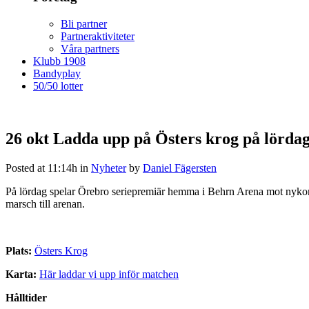
Bli partner
Partneraktiviteter
Våra partners
Klubb 1908
Bandyplay
50/50 lotter
26 okt
Ladda upp på Östers krog på lörda
Posted at 11:14h
in
Nyheter
by
Daniel Fägersten
På lördag spelar Örebro seriepremiär hemma i Behrn Arena mot nyko
marsch till arenan.
Plats:
Östers Krog
Karta:
Här laddar vi upp inför matchen
Hålltider