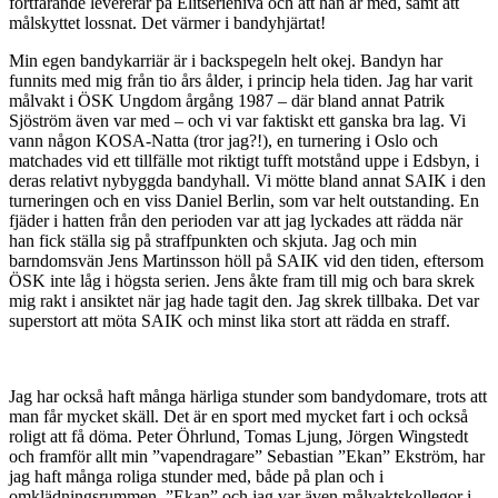
fortfarande levererar på Elitserienivå och att han är med, samt att
målskyttet lossnat. Det värmer i bandyhjärtat!
Min egen bandykarriär är i backspegeln helt okej. Bandyn har
funnits med mig från tio års ålder, i princip hela tiden. Jag har varit
målvakt i ÖSK Ungdom årgång 1987 – där bland annat Patrik
Sjöström även var med – och vi var faktiskt ett ganska bra lag. Vi
vann någon KOSA-Natta (tror jag?!), en turnering i Oslo och
matchades vid ett tillfälle mot riktigt tufft motstånd uppe i Edsbyn, i
deras relativt nybyggda bandyhall. Vi mötte bland annat SAIK i den
turneringen och en viss Daniel Berlin, som var helt outstanding. En
fjäder i hatten från den perioden var att jag lyckades att rädda när
han fick ställa sig på straffpunkten och skjuta. Jag och min
barndomsvän Jens Martinsson höll på SAIK vid den tiden, eftersom
ÖSK inte låg i högsta serien. Jens åkte fram till mig och bara skrek
mig rakt i ansiktet när jag hade tagit den. Jag skrek tillbaka. Det var
superstort att möta SAIK och minst lika stort att rädda en straff.
Jag har också haft många härliga stunder som bandydomare, trots att
man får mycket skäll. Det är en sport med mycket fart i och också
roligt att få döma. Peter Öhrlund, Tomas Ljung, Jörgen Wingstedt
och framför allt min ”vapendragare” Sebastian ”Ekan” Ekström, har
jag haft många roliga stunder med, både på plan och i
omklädningsrummen. ”Ekan” och jag var även målvaktskollegor i