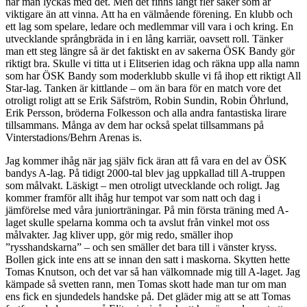
när man lyckas med det. Men det finns långt fler saker som är
viktigare än att vinna. Att ha en välmående förening. En klubb och
ett lag som spelare, ledare och medlemmar vill vara i och kring. En
utvecklande språngbräda in i en lång karriär, oavsett roll. Tänker
man ett steg längre så är det faktiskt en av sakerna ÖSK Bandy gör
riktigt bra. Skulle vi titta ut i Elitserien idag och räkna upp alla namn
som har ÖSK Bandy som moderklubb skulle vi få ihop ett riktigt All
Star-lag. Tanken är kittlande – om än bara för en match vore det
otroligt roligt att se Erik Säfström, Robin Sundin, Robin Öhrlund,
Erik Persson, bröderna Folkesson och alla andra fantastiska lirare
tillsammans. Många av dem har också spelat tillsammans på
Vinterstadions/Behrn Arenas is.
Jag kommer ihåg när jag själv fick äran att få vara en del av ÖSK
bandys A-lag. På tidigt 2000-tal blev jag uppkallad till A-truppen
som målvakt. Läskigt – men otroligt utvecklande och roligt. Jag
kommer framför allt ihåg hur tempot var som natt och dag i
jämförelse med våra juniorträningar. På min första träning med A-
laget skulle spelarna komma och ta avslut från vinkel mot oss
målvakter. Jag kliver upp, gör mig redo, smäller ihop
”rysshandskarna” – och sen smäller det bara till i vänster kryss.
Bollen gick inte ens att se innan den satt i maskorna. Skytten hette
Tomas Knutson, och det var så han välkomnade mig till A-laget. Jag
kämpade så svetten rann, men Tomas skott hade man tur om man
ens fick en sjundedels handske på. Det gläder mig att se att Tomas