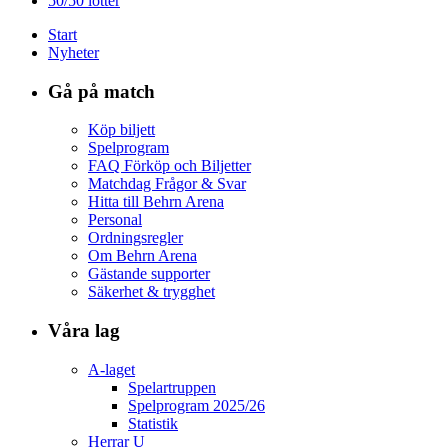
50/50 lotter
Start
Nyheter
Gå på match
Köp biljett
Spelprogram
FAQ Förköp och Biljetter
Matchdag Frågor & Svar
Hitta till Behrn Arena
Personal
Ordningsregler
Om Behrn Arena
Gästande supporter
Säkerhet & trygghet
Våra lag
A-laget
Spelartruppen
Spelprogram 2025/26
Statistik
Herrar U