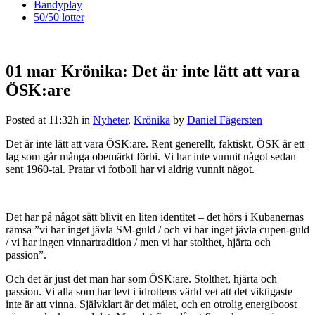
Bandyplay
50/50 lotter
01 mar
Krönika: Det är inte lätt att vara
ÖSK:are
Posted at 11:32h
in
Nyheter
,
Krönika
by
Daniel Fägersten
Det är inte lätt att vara ÖSK:are. Rent generellt, faktiskt. ÖSK är ett
lag som går många obemärkt förbi. Vi har inte vunnit något sedan
sent 1960-tal. Pratar vi fotboll har vi aldrig vunnit något.
Det har på något sätt blivit en liten identitet – det hörs i Kubanernas
ramsa ”vi har inget jävla SM-guld / och vi har inget jävla cupen-guld
/ vi har ingen vinnartradition / men vi har stolthet, hjärta och
passion”.
Och det är just det man har som ÖSK:are. Stolthet, hjärta och
passion. Vi alla som har levt i idrottens värld vet att det viktigaste
inte är att vinna. Självklart är det målet, och en otrolig energiboost