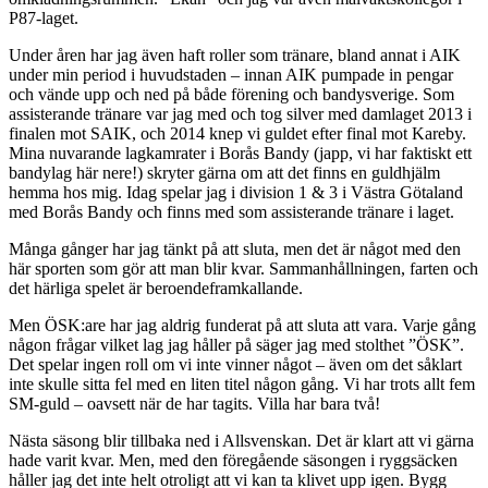
P87-laget.
Under åren har jag även haft roller som tränare, bland annat i AIK
under min period i huvudstaden – innan AIK pumpade in pengar
och vände upp och ned på både förening och bandysverige. Som
assisterande tränare var jag med och tog silver med damlaget 2013 i
finalen mot SAIK, och 2014 knep vi guldet efter final mot Kareby.
Mina nuvarande lagkamrater i Borås Bandy (japp, vi har faktiskt ett
bandylag här nere!) skryter gärna om att det finns en guldhjälm
hemma hos mig. Idag spelar jag i division 1 & 3 i Västra Götaland
med Borås Bandy och finns med som assisterande tränare i laget.
Många gånger har jag tänkt på att sluta, men det är något med den
här sporten som gör att man blir kvar. Sammanhållningen, farten och
det härliga spelet är beroendeframkallande.
Men ÖSK:are har jag aldrig funderat på att sluta att vara. Varje gång
någon frågar vilket lag jag håller på säger jag med stolthet ”ÖSK”.
Det spelar ingen roll om vi inte vinner något – även om det såklart
inte skulle sitta fel med en liten titel någon gång. Vi har trots allt fem
SM-guld – oavsett när de har tagits. Villa har bara två!
Nästa säsong blir tillbaka ned i Allsvenskan. Det är klart att vi gärna
hade varit kvar. Men, med den föregående säsongen i ryggsäcken
håller jag det inte helt otroligt att vi kan ta klivet upp igen. Bygg