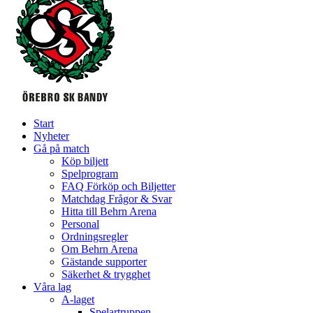
Start
Nyheter
Gå på match
Köp biljett
Spelprogram
FAQ Förköp och Biljetter
Matchdag Frågor & Svar
Hitta till Behrn Arena
Personal
Ordningsregler
Om Behrn Arena
Gästande supporter
Säkerhet & trygghet
Våra lag
A-laget
Spelartruppen