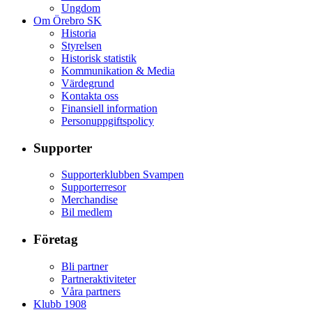
Ungdom
Om Örebro SK
Historia
Styrelsen
Historisk statistik
Kommunikation & Media
Värdegrund
Kontakta oss
Finansiell information
Personuppgiftspolicy
Supporter
Supporterklubben Svampen
Supporterresor
Merchandise
Bil medlem
Företag
Bli partner
Partneraktiviteter
Våra partners
Klubb 1908