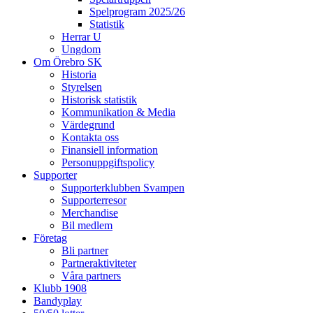
Spelprogram 2025/26
Statistik
Herrar U
Ungdom
Om Örebro SK
Historia
Styrelsen
Historisk statistik
Kommunikation & Media
Värdegrund
Kontakta oss
Finansiell information
Personuppgiftspolicy
Supporter
Supporterklubben Svampen
Supporterresor
Merchandise
Bil medlem
Företag
Bli partner
Partneraktiviteter
Våra partners
Klubb 1908
Bandyplay