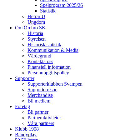
Spelprogram 2025/26
Statistik
Herrar U
Ungdom
Om Örebro SK
Historia
Styrelsen
Historisk statistik
Kommunikation & Media
Värdegrund
Kontakta oss
Finansiell information
Personuppgiftspolicy
Supporter
Supporterklubben Svampen
Supporterresor
Merchandise
Bil medlem
Företag
Bli partner
Partneraktiviteter
Våra partners
Klubb 1908
Bandyplay