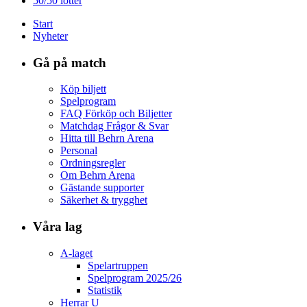
50/50 lotter
Start
Nyheter
Gå på match
Köp biljett
Spelprogram
FAQ Förköp och Biljetter
Matchdag Frågor & Svar
Hitta till Behrn Arena
Personal
Ordningsregler
Om Behrn Arena
Gästande supporter
Säkerhet & trygghet
Våra lag
A-laget
Spelartruppen
Spelprogram 2025/26
Statistik
Herrar U