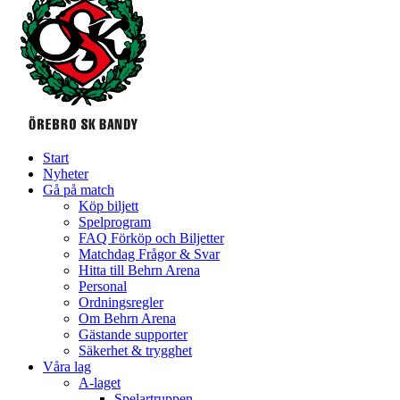
Start
Nyheter
Gå på match
Köp biljett
Spelprogram
FAQ Förköp och Biljetter
Matchdag Frågor & Svar
Hitta till Behrn Arena
Personal
Ordningsregler
Om Behrn Arena
Gästande supporter
Säkerhet & trygghet
Våra lag
A-laget
Spelartruppen