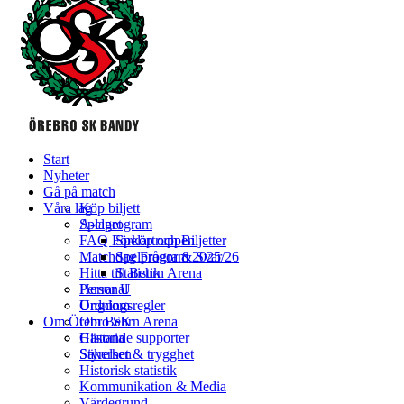
Start
Nyheter
Gå på match
Våra lag
Köp biljett
Spelprogram
A-laget
FAQ Förköp och Biljetter
Spelartruppen
Matchdag Frågor & Svar
Spelprogram 2025/26
Hitta till Behrn Arena
Statistik
Personal
Herrar U
Ordningsregler
Ungdom
Om Örebro SK
Om Behrn Arena
Gästande supporter
Historia
Säkerhet & trygghet
Styrelsen
Historisk statistik
Kommunikation & Media
Värdegrund