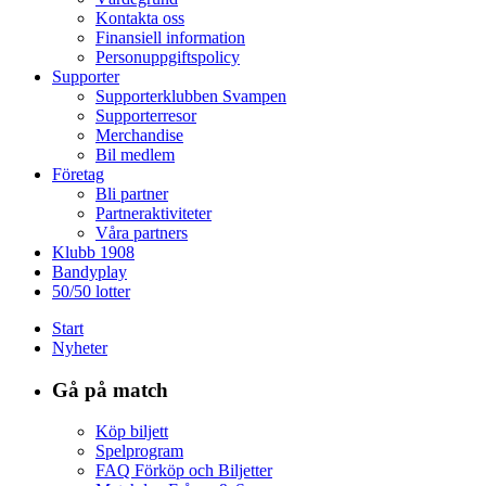
Kontakta oss
Finansiell information
Personuppgiftspolicy
Supporter
Supporterklubben Svampen
Supporterresor
Merchandise
Bil medlem
Företag
Bli partner
Partneraktiviteter
Våra partners
Klubb 1908
Bandyplay
50/50 lotter
Start
Nyheter
Gå på match
Köp biljett
Spelprogram
FAQ Förköp och Biljetter