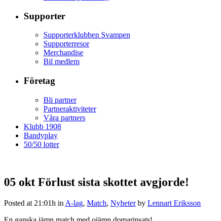
Supporter
Supporterklubben Svampen
Supporterresor
Merchandise
Bil medlem
Företag
Bli partner
Partneraktiviteter
Våra partners
Klubb 1908
Bandyplay
50/50 lotter
05 okt
Förlust sista skottet avgjorde!
Posted at 21:01h
in
A-lag
,
Match
,
Nyheter
by
Lennart Eriksson
En ganska jämn match med ojämn domarinsats!