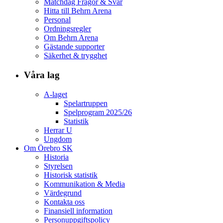
Matchdag Frågor & Svar
Hitta till Behrn Arena
Personal
Ordningsregler
Om Behrn Arena
Gästande supporter
Säkerhet & trygghet
Våra lag
A-laget
Spelartruppen
Spelprogram 2025/26
Statistik
Herrar U
Ungdom
Om Örebro SK
Historia
Styrelsen
Historisk statistik
Kommunikation & Media
Värdegrund
Kontakta oss
Finansiell information
Personuppgiftspolicy