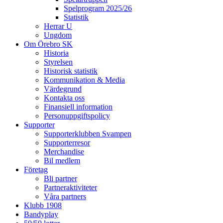
Spelprogram 2025/26
Statistik
Herrar U
Ungdom
Om Örebro SK
Historia
Styrelsen
Historisk statistik
Kommunikation & Media
Värdegrund
Kontakta oss
Finansiell information
Personuppgiftspolicy
Supporter
Supporterklubben Svampen
Supporterresor
Merchandise
Bil medlem
Företag
Bli partner
Partneraktiviteter
Våra partners
Klubb 1908
Bandyplay