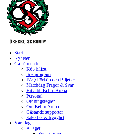
Start
Nyheter
Gå på match
Köp biljett
Spelprogram
FAQ Förköp och Biljetter
Matchdag Frågor & Svar
Hitta till Behrn Arena
Personal
Ordningsregler
Om Behrn Arena
Gästande supporter
Säkerhet & trygghet
Våra lag
A-laget
Spelartruppen