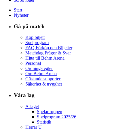
50/50 lotter
Start
Nyheter
Gå på match
Köp biljett
Spelprogram
FAQ Förköp och Biljetter
Matchdag Frågor & Svar
Hitta till Behrn Arena
Personal
Ordningsregler
Om Behrn Arena
Gästande supporter
Säkerhet & trygghet
Våra lag
A-laget
Spelartruppen
Spelprogram 2025/26
Statistik
Herrar U