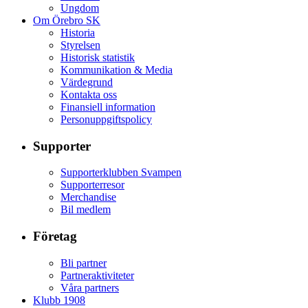
Ungdom
Om Örebro SK
Historia
Styrelsen
Historisk statistik
Kommunikation & Media
Värdegrund
Kontakta oss
Finansiell information
Personuppgiftspolicy
Supporter
Supporterklubben Svampen
Supporterresor
Merchandise
Bil medlem
Företag
Bli partner
Partneraktiviteter
Våra partners
Klubb 1908