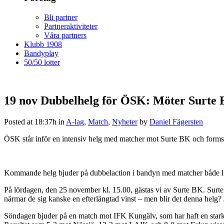
Bli partner
Partneraktiviteter
Våra partners
Klubb 1908
Bandyplay
50/50 lotter
19 nov
Dubbelhelg för ÖSK: Möter Surte
Posted at 18:37h
in
A-lag
,
Match
,
Nyheter
by
Daniel Fägersten
ÖSK står inför en intensiv helg med matcher mot Surte BK och for
Kommande helg bjuder på dubbelaction i bandyn med matcher både l
På lördagen, den 25 november kl. 15.00, gästas vi av Surte BK. Surte 
närmar de sig kanske en efterlängtad vinst – men blir det denna helg?
Söndagen bjuder på en match mot IFK Kungälv, som har haft en stark s