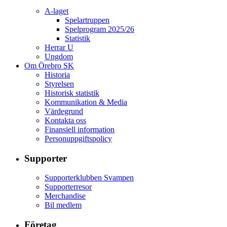
A-laget
Spelartruppen
Spelprogram 2025/26
Statistik
Herrar U
Ungdom
Om Örebro SK
Historia
Styrelsen
Historisk statistik
Kommunikation & Media
Värdegrund
Kontakta oss
Finansiell information
Personuppgiftspolicy
Supporter
Supporterklubben Svampen
Supporterresor
Merchandise
Bil medlem
Företag