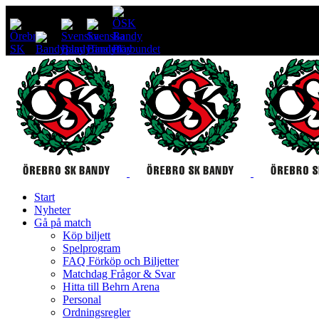
Start
Nyheter
Gå på match
Köp biljett
Spelprogram
FAQ Förköp och Biljetter
Matchdag Frågor & Svar
Hitta till Behrn Arena
Personal
Ordningsregler