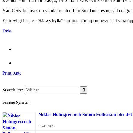
Resultat som 5-2 mot Nässjö, 13-2 mot LAIK och 8-0 mot Falun visar a
Vårt ÖSK behöver nu vända trenden från Smålandsresan, sätta några avg
Ett trevligt inslag: ”Sääws hylla” kommer förhoppningsvis att vara öpp
Dela
Print page
Search for:
Senaste Nyheter
Niklas Holmgren och Simon Folkesson blir det
6 juli, 2026