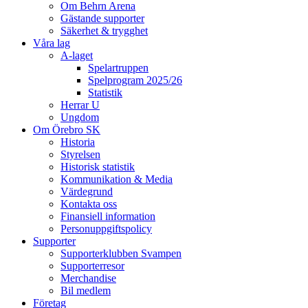
Om Behrn Arena
Gästande supporter
Säkerhet & trygghet
Våra lag
A-laget
Spelartruppen
Spelprogram 2025/26
Statistik
Herrar U
Ungdom
Om Örebro SK
Historia
Styrelsen
Historisk statistik
Kommunikation & Media
Värdegrund
Kontakta oss
Finansiell information
Personuppgiftspolicy
Supporter
Supporterklubben Svampen
Supporterresor
Merchandise
Bil medlem
Företag