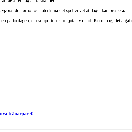
tt de är ett lag att räkna med.
örande hörnor och återfinna det spel vi vet att laget kan prestera.
en på lördagen, där supportrar kan njuta av en öl. Kom ihåg, detta gäll
 nya tränarparet!