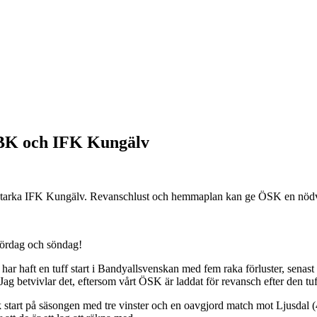
 BK och IFK Kungälv
mstarka IFK Kungälv. Revanschlust och hemmaplan kan ge ÖSK en nödv
ördag och söndag!
har haft en tuff start i Bandyallsvenskan med fem raka förluster, senas
 Jag betvivlar det, eftersom vårt ÖSK är laddat för revansch efter den
tart på säsongen med tre vinster och en oavgjord match mot Ljusdal (4