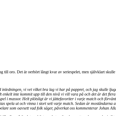
ng till oro. Det är oerhört långt kvar av seriespelet, men självklart skul
inledningen, vi vet vilket bra lag vi har på pappret, och jag skulle ljuga
t enkelt inte kommit upp till den nivå vi vill vara på och det är det fle
el i massor. Helt plötsligt är vi jättefavoriter i varje match och förvänt
rväntas spela ut och vinna i stort sett varje match. Sedan är moståndarna 
spelare som oavsett vad folk säger, påverkat oss kommenterar Johan Alla