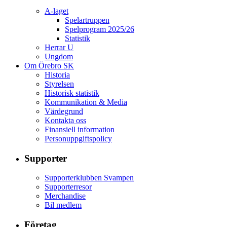
A-laget
Spelartruppen
Spelprogram 2025/26
Statistik
Herrar U
Ungdom
Om Örebro SK
Historia
Styrelsen
Historisk statistik
Kommunikation & Media
Värdegrund
Kontakta oss
Finansiell information
Personuppgiftspolicy
Supporter
Supporterklubben Svampen
Supporterresor
Merchandise
Bil medlem
Företag