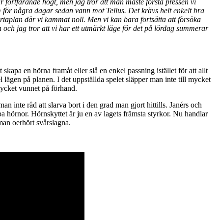
tar fortfarande högt, men jag tror att man måste förstå pressen vi
om för några dagar sedan vann mot Tellus. Det krävs helt enkelt bra
ortaplan där vi kammat noll. Men vi kan bara fortsätta att försöka
och jag tror att vi har ett utmärkt läge för det på lördag summerar
kapa en hörna framåt eller slå en enkel passning istället för att allt
el lägen på planen. I det uppställda spelet släpper man inte till mycket
 mycket vunnet på förhand.
n inte råd att slarva bort i den grad man gjort hittills. Janérs och
a hörnor. Hörnskyttet är ju en av lagets främsta styrkor. Nu handlar
 man oerhört svårslagna.