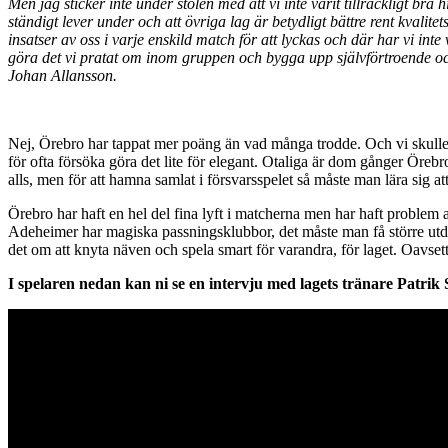
Men jag sticker inte under stolen med att vi inte varit tillräckligt bra
ständigt lever under och att övriga lag är betydligt bättre rent kvali
insatser av oss i varje enskild match för att lyckas och där har vi in
göra det vi pratat om inom gruppen och bygga upp självförtroende och 
Johan Allansson.
Nej, Örebro har tappat mer poäng än vad många trodde. Och vi skulle fram
för ofta försöka göra det lite för elegant. Otaliga är dom gånger Örebro 
alls, men för att hamna samlat i försvarsspelet så måste man lära sig a
Örebro har haft en hel del fina lyft i matcherna men har haft problem at
Adeheimer har magiska passningsklubbor, det måste man få större utdel
det om att knyta näven och spela smart för varandra, för laget. Oavset
I spelaren nedan kan ni se en intervju med lagets tränare Patrik