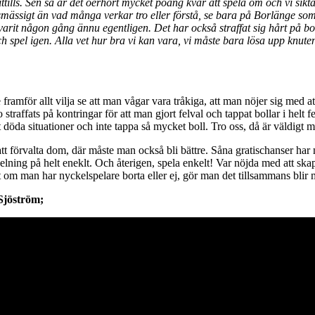
 hittills. Sen så är det oerhört mycket poäng kvar att spela om och vi sik
tetsmässigt än vad många verkar tro eller förstå, se bara på Borlänge s
te varit någon gång ännu egentligen. Det har också straffat sig hårt på b
spel igen. Alla vet hur bra vi kan vara, vi måste bara lösa upp knuten 
för allt vilja se att man vågar vara tråkiga, att man nöjer sig med att s
straffats på kontringar för att man gjort felval och tappat bollar i helt f
tt döda situationer och inte tappa så mycket boll. Tro oss, då är väldigt
t förvalta dom, där måste man också bli bättre. Såna gratischanser har ma
ning på helt eneklt. Och återigen, spela enkelt! Var nöjda med att skap
t om man har nyckelspelare borta eller ej, gör man det tillsammans blir
 Sjöström;