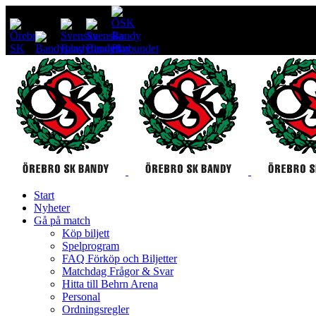
Start
Nyheter
Gå på match
Köp biljett
Spelprogram
FAQ Förköp och Biljetter
Matchdag Frågor & Svar
Hitta till Behrn Arena
Personal
Ordningsregler