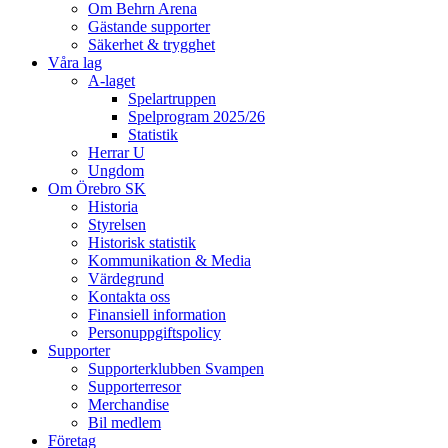
Om Behrn Arena
Gästande supporter
Säkerhet & trygghet
Våra lag
A-laget
Spelartruppen
Spelprogram 2025/26
Statistik
Herrar U
Ungdom
Om Örebro SK
Historia
Styrelsen
Historisk statistik
Kommunikation & Media
Värdegrund
Kontakta oss
Finansiell information
Personuppgiftspolicy
Supporter
Supporterklubben Svampen
Supporterresor
Merchandise
Bil medlem
Företag