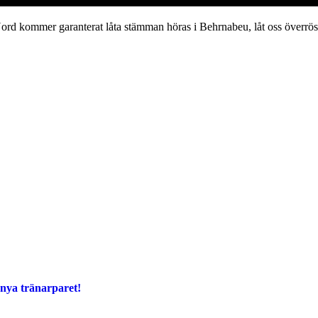
ord kommer garanterat låta stämman höras i Behrnabeu, låt oss överrö
 nya tränarparet!