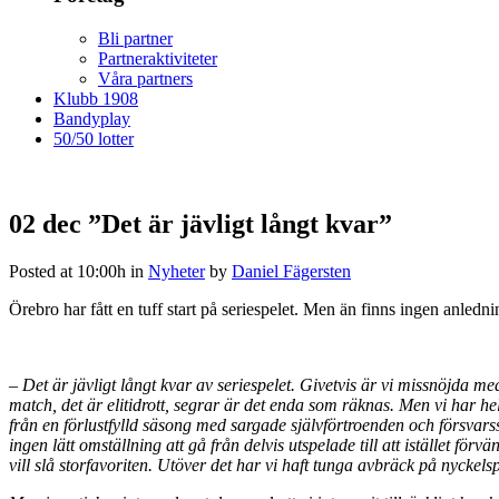
Bli partner
Partneraktiviteter
Våra partners
Klubb 1908
Bandyplay
50/50 lotter
02 dec
”Det är jävligt långt kvar”
Posted at 10:00h
in
Nyheter
by
Daniel Fägersten
Örebro har fått en tuff start på seriespelet. Men än finns ingen anledni
– Det är jävligt långt kvar av seriespelet. Givetvis är vi missnöjda med 
match, det är elitidrott, segrar är det enda som räknas. Men vi har hel
från en förlustfylld säsong med sargade självförtroenden och försvarssp
ingen lätt omställning att gå från delvis utspelade till att istället fö
vill slå storfavoriten. Utöver det har vi haft tunga avbräck på nyckel