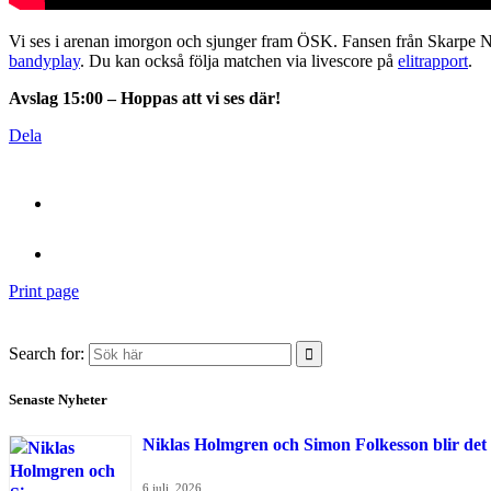
Vi ses i arenan imorgon och sjunger fram ÖSK. Fansen från Skarpe N
bandyplay
. Du kan också följa matchen via livescore på
elitrapport
.
Avslag 15:00 – Hoppas att vi ses där!
Dela
Print page
Search for:
Senaste Nyheter
Niklas Holmgren och Simon Folkesson blir det
6 juli, 2026