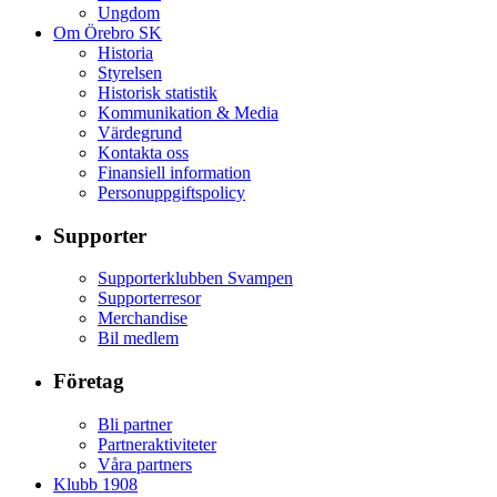
Ungdom
Om Örebro SK
Historia
Styrelsen
Historisk statistik
Kommunikation & Media
Värdegrund
Kontakta oss
Finansiell information
Personuppgiftspolicy
Supporter
Supporterklubben Svampen
Supporterresor
Merchandise
Bil medlem
Företag
Bli partner
Partneraktiviteter
Våra partners
Klubb 1908