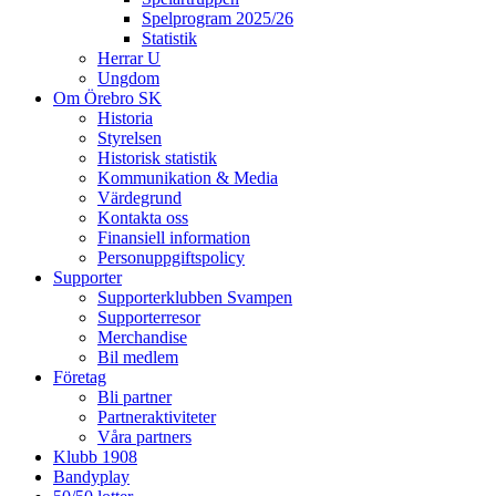
Spelprogram 2025/26
Statistik
Herrar U
Ungdom
Om Örebro SK
Historia
Styrelsen
Historisk statistik
Kommunikation & Media
Värdegrund
Kontakta oss
Finansiell information
Personuppgiftspolicy
Supporter
Supporterklubben Svampen
Supporterresor
Merchandise
Bil medlem
Företag
Bli partner
Partneraktiviteter
Våra partners
Klubb 1908
Bandyplay