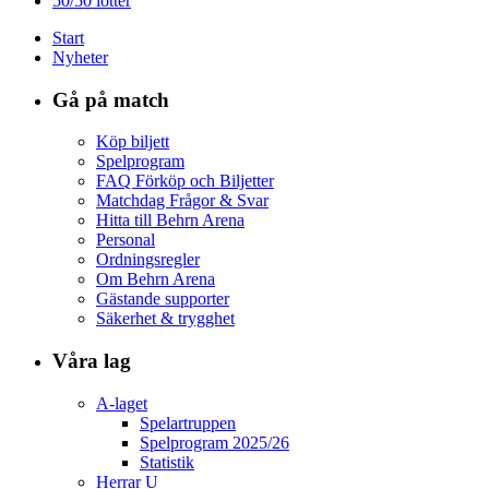
50/50 lotter
Start
Nyheter
Gå på match
Köp biljett
Spelprogram
FAQ Förköp och Biljetter
Matchdag Frågor & Svar
Hitta till Behrn Arena
Personal
Ordningsregler
Om Behrn Arena
Gästande supporter
Säkerhet & trygghet
Våra lag
A-laget
Spelartruppen
Spelprogram 2025/26
Statistik
Herrar U