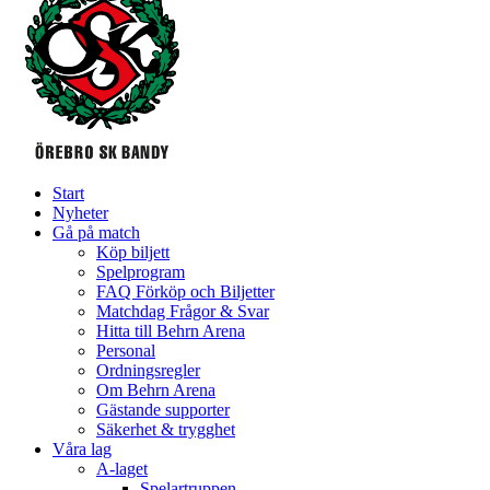
Start
Nyheter
Gå på match
Köp biljett
Spelprogram
FAQ Förköp och Biljetter
Matchdag Frågor & Svar
Hitta till Behrn Arena
Personal
Ordningsregler
Om Behrn Arena
Gästande supporter
Säkerhet & trygghet
Våra lag
A-laget
Spelartruppen