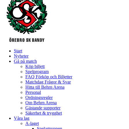
Start
Nyheter
Gå på match
Köp biljett
Spelprogram
FAQ Förköp och Biljetter
Matchdag Frågor & Svar
Hitta till Behrn Arena
Personal
Ordningsregler
Om Behrn Arena
Gästande supporter
Säkerhet & trygghet
Våra lag
A-laget
Spelartruppen