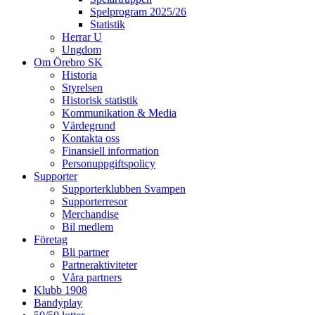
Spelprogram 2025/26
Statistik
Herrar U
Ungdom
Om Örebro SK
Historia
Styrelsen
Historisk statistik
Kommunikation & Media
Värdegrund
Kontakta oss
Finansiell information
Personuppgiftspolicy
Supporter
Supporterklubben Svampen
Supporterresor
Merchandise
Bil medlem
Företag
Bli partner
Partneraktiviteter
Våra partners
Klubb 1908
Bandyplay