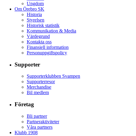
Ungdom
Om Örebro SK
Historia
Styrelsen
Historisk statistik
Kommunikation & Media
Värdegrund
Kontakta oss
Finansiell information
Personuppgiftspolicy
Supporter
Supporterklubben Svampen
Supporterresor
Merchandise
Bil medlem
Företag
Bli partner
Partneraktiviteter
Våra partners
Klubb 1908