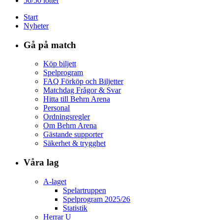
50/50 lotter
Start
Nyheter
Gå på match
Köp biljett
Spelprogram
FAQ Förköp och Biljetter
Matchdag Frågor & Svar
Hitta till Behrn Arena
Personal
Ordningsregler
Om Behrn Arena
Gästande supporter
Säkerhet & trygghet
Våra lag
A-laget
Spelartruppen
Spelprogram 2025/26
Statistik
Herrar U