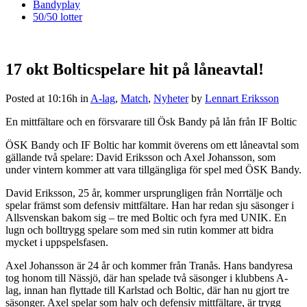
Bandyplay
50/50 lotter
17 okt
Bolticspelare hit på låneavtal!
Posted at 10:16h
in
A-lag
,
Match
,
Nyheter
by
Lennart Eriksson
En mittfältare och en försvarare till Ösk Bandy på lån från IF Boltic
ÖSK Bandy och IF Boltic har kommit överens om ett låneavtal som
gällande två spelare: David Eriksson och Axel Johansson, som
under vintern kommer att vara tillgängliga för spel med ÖSK Bandy.
David Eriksson, 25 år, kommer ursprungligen från Norrtälje och
spelar främst som defensiv mittfältare. Han har redan sju säsonger i
Allsvenskan bakom sig – tre med Boltic och fyra med UNIK. En
lugn och bolltrygg spelare som med sin rutin kommer att bidra
mycket i uppspelsfasen.
Axel Johansson är 24 år och kommer från Tranås. Hans bandyresa
tog honom till Nässjö, där han spelade två säsonger i klubbens A-
lag, innan han flyttade till Karlstad och Boltic, där han nu gjort tre
säsonger. Axel spelar som halv och defensiv mittfältare, är trygg