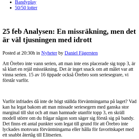
Bandyplay
50/50 lotter
25 feb
Analysen: En missräkning, men det
är väl tjusningen med idrott
Posted at 20:30h
in
Nyheter
by
Daniel Fägersten
Att Örebro inte vann serien, att man inte ens placerade sig topp 3, är
så klart en rejäl missräkning. Det är inget snack om att målet var att
vinna serien. 15 av 16 tippade också Örebro som seriesegrare, vi
förstår varför.
Varför infriades då inte de högt ställda förväntningarna på laget? Vad
kan ha legat bakom att man missade seriesegern med ganska stor
marginal till slut och att man hamnade utanför topp 3, en skräll
modell större om du frågar någon som säger sig förstå sig på bandy.
Det finns ett antal punkter som legat till grund för att Örebro inte
lyckades motsvara förväntningarna eller hålla för favoritskapet med
ett snabbt återtåg till Elitserien.