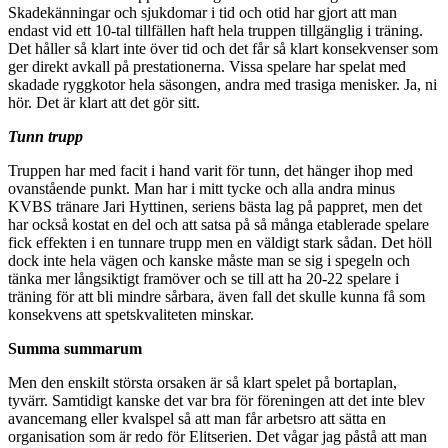
Skadekänningar och sjukdomar i tid och otid har gjort att man
endast vid ett 10-tal tillfällen haft hela truppen tillgänglig i träning.
Det håller så klart inte över tid och det får så klart konsekvenser som
ger direkt avkall på prestationerna. Vissa spelare har spelat med
skadade ryggkotor hela säsongen, andra med trasiga menisker. Ja, ni
hör. Det är klart att det gör sitt.
Tunn trupp
Truppen har med facit i hand varit för tunn, det hänger ihop med
ovanstående punkt. Man har i mitt tycke och alla andra minus
KVBS tränare Jari Hyttinen, seriens bästa lag på pappret, men det
har också kostat en del och att satsa på så många etablerade spelare
fick effekten i en tunnare trupp men en väldigt stark sådan. Det höll
dock inte hela vägen och kanske måste man se sig i spegeln och
tänka mer långsiktigt framöver och se till att ha 20-22 spelare i
träning för att bli mindre sårbara, även fall det skulle kunna få som
konsekvens att spetskvaliteten minskar.
Summa summarum
Men den enskilt största orsaken är så klart spelet på bortaplan,
tyvärr. Samtidigt kanske det var bra för föreningen att det inte blev
avancemang eller kvalspel så att man får arbetsro att sätta en
organisation som är redo för Elitserien. Det vågar jag påstå att man