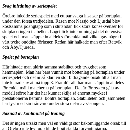
Svag inledning av seriespelet
Örebro inledde seriespelet med ett par svaga insatser på bortaplan
under den första tredjedelen. Rasen mot Nässjö och Ljusdal blev
kostsamma poängtapp som i slutändan fick stora konsekvenser för
slutplaceringen i tabellen. Laget fick inte ordning på det defensiva
spelet och man släppte in alldeles för enkla mål vilket gav några i
vårt tycke onödiga förluster. Redan här halkade man efter Rättvik
och Åby/Tjureda.
Spelet på bortaplan
Här hittade man aldrig samma stabilitet och trygghet som
hemmaplan. Man har bara vunnit mot bottenlag på bortaplan under
seriespelet och det är så klart en stor bidragande orsak till att man
inte klarade av att nå topp 3. Framför allt har man släppt in alldeles
för enkla mål i matcherna på bortaplan. Det är för oss en gåta av
modell större hur det har kunnat skilja så enormt mycket i
prestationerna hemma- kontra bortaplan. Stabiliteten och jämnheten
har lyst med sin frånvaro under stora delar av säsongen.
Saknad av kontinuitet på träning
Det är ingen ursäkt men väl en väldigt stor bakomliggande orsak till
att Örebro inte levt upp till de högt ställda förväntingarna.