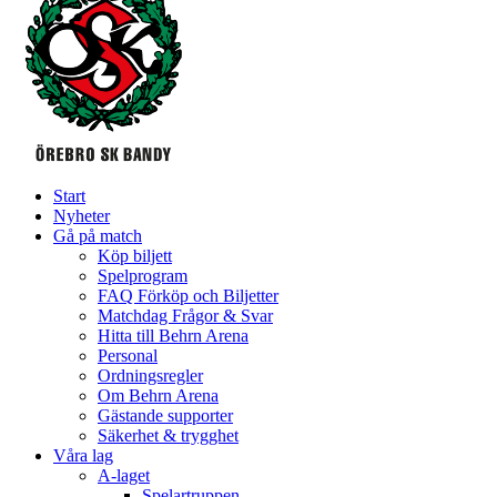
Start
Nyheter
Gå på match
Köp biljett
Spelprogram
FAQ Förköp och Biljetter
Matchdag Frågor & Svar
Hitta till Behrn Arena
Personal
Ordningsregler
Om Behrn Arena
Gästande supporter
Säkerhet & trygghet
Våra lag
A-laget
Spelartruppen