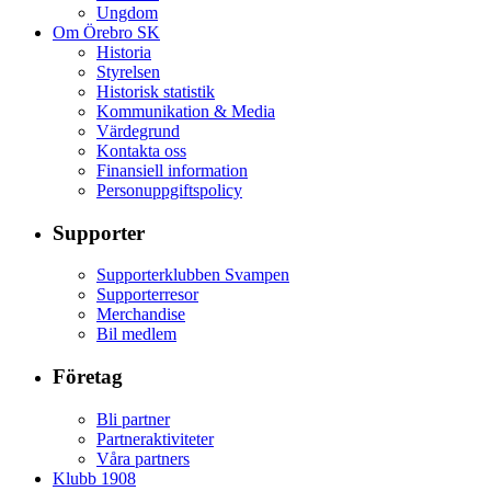
Ungdom
Om Örebro SK
Historia
Styrelsen
Historisk statistik
Kommunikation & Media
Värdegrund
Kontakta oss
Finansiell information
Personuppgiftspolicy
Supporter
Supporterklubben Svampen
Supporterresor
Merchandise
Bil medlem
Företag
Bli partner
Partneraktiviteter
Våra partners
Klubb 1908