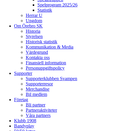
Spelprogram 2025/26
Statistik
Herrar U
Ungdom
Om Örebro SK
Historia
Styrelsen
Historisk statistik
Kommunikation & Media
Värdegrund
Kontakta oss
Finansiell information
Personuppgiftspolicy
Supporter
Supporterklubben Svampen
Supporterresor
Merchandise
Bil medlem
Företag
Bli partner
Partneraktiviteter
Våra partners
Klubb 1908
Bandyplay