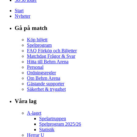
50/50 lotter
Start
Nyheter
Gå på match
Köp biljett
Spelprogram
FAQ Förköp och Biljetter
Matchdag Frågor & Svar
Hitta till Behrn Arena
Personal
Ordningsregler
Om Behrn Arena
Gästande supporter
Säkerhet & trygghet
Våra lag
A-laget
Spelartruppen
Spelprogram 2025/26
Statistik
Herrar U