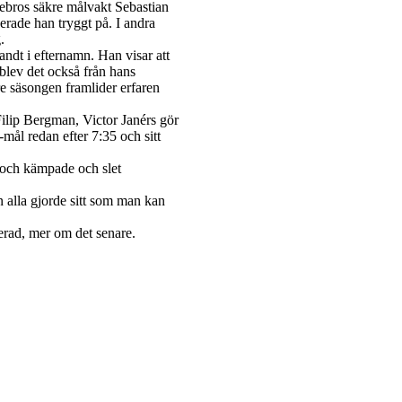
Örebros säkre målvakt Sebastian
erade han tryggt på. I andra
.
ndt i efternamn. Han visar att
 blev det också från hans
re säsongen framlider erfaren
ilip Bergman, Victor Janérs gör
mål redan efter 7:35 och sitt
och kämpade och slet
n alla gjorde sitt som man kan
erad, mer om det senare.