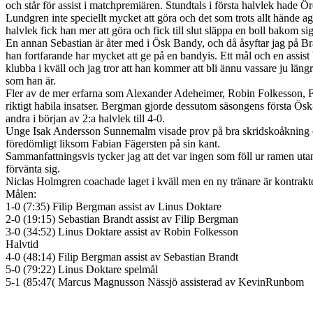
och står för assist i matchpremiären. Stundtals i första halvlek hade 
Lundgren inte speciellt mycket att göra och det som trots allt hände ag
halvlek fick han mer att göra och fick till slut släppa en boll bakom sig
En annan Sebastian är åter med i Ösk Bandy, och då åsyftar jag på Bra
han fortfarande har mycket att ge på en bandyis. Ett mål och en assist
klubba i kväll och jag tror att han kommer att bli ännu vassare ju läng
som han är.
Fler av de mer erfarna som Alexander Adeheimer, Robin Folkesson, F
riktigt habila insatser. Bergman gjorde dessutom säsongens första Ösk-
andra i början av 2:a halvlek till 4-0.
Unge Isak Andersson Sunnemalm visade prov på bra skridskoåkning 
föredömligt liksom Fabian Fägersten på sin kant.
Sammanfattningsvis tycker jag att det var ingen som föll ur ramen uta
förvänta sig.
Niclas Holmgren coachade laget i kväll men en ny tränare är kontrakt
Målen:
1-0 (7:35) Filip Bergman assist av Linus Doktare
2-0 (19:15) Sebastian Brandt assist av Filip Bergman
3-0 (34:52) Linus Doktare assist av Robin Folkesson
Halvtid
4-0 (48:14) Filip Bergman assist av Sebastian Brandt
5-0 (79:22) Linus Doktare spelmål
5-1 (85:47( Marcus Magnusson Nässjö assisterad av KevinRunbom