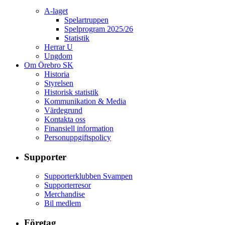
A-laget
Spelartruppen
Spelprogram 2025/26
Statistik
Herrar U
Ungdom
Om Örebro SK
Historia
Styrelsen
Historisk statistik
Kommunikation & Media
Värdegrund
Kontakta oss
Finansiell information
Personuppgiftspolicy
Supporter
Supporterklubben Svampen
Supporterresor
Merchandise
Bil medlem
Företag