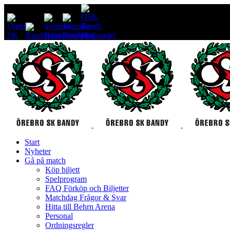
Start
Nyheter
Gå på match
Köp biljett
Spelprogram
FAQ Förköp och Biljetter
Matchdag Frågor & Svar
Hitta till Behrn Arena
Personal
Ordningsregler