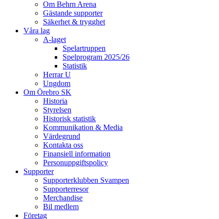
Om Behrn Arena
Gästande supporter
Säkerhet & trygghet
Våra lag
A-laget
Spelartruppen
Spelprogram 2025/26
Statistik
Herrar U
Ungdom
Om Örebro SK
Historia
Styrelsen
Historisk statistik
Kommunikation & Media
Värdegrund
Kontakta oss
Finansiell information
Personuppgiftspolicy
Supporter
Supporterklubben Svampen
Supporterresor
Merchandise
Bil medlem
Företag