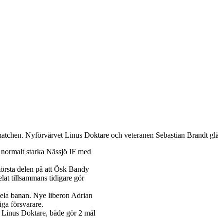
atchen. Nyförvärvet Linus Doktare och veteranen Sebastian Brandt glän
 normalt starka Nässjö IF med
största delen på att Ösk Bandy
elat tillsammans tidigare gör
 hela banan. Nye liberon Adrian
ga försvarare.
e Linus Doktare, både gör 2 mål