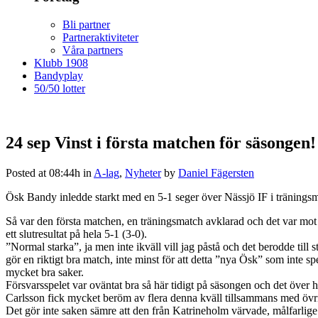
Bli partner
Partneraktiviteter
Våra partners
Klubb 1908
Bandyplay
50/50 lotter
24 sep
Vinst i första matchen för säsongen!
Posted at 08:44h
in
A-lag
,
Nyheter
by
Daniel Fägersten
Ösk Bandy inledde starkt med en 5-1 seger över Nässjö IF i träningsm
Så var den första matchen, en träningsmatch avklarad och det var mot
ett slutresultat på hela 5-1 (3-0).
”Normal starka”, ja men inte ikväll vill jag påstå och det berodde till 
gör en riktigt bra match, inte minst för att detta ”nya Ösk” som inte sp
mycket bra saker.
Försvarsspelet var oväntat bra så här tidigt på säsongen och det över
Carlsson fick mycket beröm av flera denna kväll tillsammans med övri
Det gör inte saken sämre att den från Katrineholm värvade, målfarlig