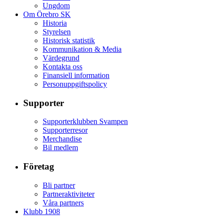
Ungdom
Om Örebro SK
Historia
Styrelsen
Historisk statistik
Kommunikation & Media
Värdegrund
Kontakta oss
Finansiell information
Personuppgiftspolicy
Supporter
Supporterklubben Svampen
Supporterresor
Merchandise
Bil medlem
Företag
Bli partner
Partneraktiviteter
Våra partners
Klubb 1908