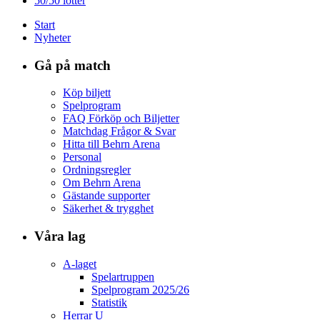
50/50 lotter
Start
Nyheter
Gå på match
Köp biljett
Spelprogram
FAQ Förköp och Biljetter
Matchdag Frågor & Svar
Hitta till Behrn Arena
Personal
Ordningsregler
Om Behrn Arena
Gästande supporter
Säkerhet & trygghet
Våra lag
A-laget
Spelartruppen
Spelprogram 2025/26
Statistik
Herrar U