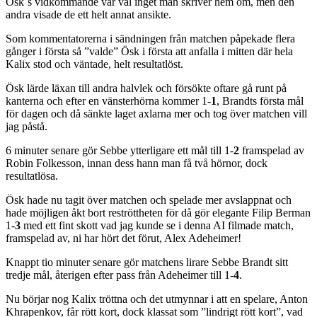
Ösk´s vidkommande var väl inget man skriver hem om, men den
andra visade de ett helt annat ansikte.
Som kommentatorerna i sändningen från matchen påpekade flera
gånger i första så ”valde” Ösk i första att anfalla i mitten där hela
Kalix stod och väntade, helt resultatlöst.
Ösk lärde läxan till andra halvlek och försökte oftare gå runt på
kanterna och efter en vänsterhörna kommer 1-
1
, Brandts första mål
för dagen och då sänkte laget axlarna mer och tog över matchen vill
jag påstå.
6 minuter senare gör Sebbe ytterligare ett mål till 1-
2
framspelad av
Robin Folkesson, innan dess hann man få två hörnor, dock
resultatlösa.
Ösk hade nu tagit över matchen och spelade mer avslappnat och
hade möjligen åkt bort reströttheten för då gör elegante Filip Berman
1-
3
med ett fint skott vad jag kunde se i denna AI filmade match,
framspelad av, ni har hört det förut, Alex Adeheimer!
Knappt tio minuter senare gör matchens lirare Sebbe Brandt sitt
tredje mål, återigen efter pass från Adeheimer till 1-
4
.
Nu börjar nog Kalix tröttna och det utmynnar i att en spelare, Anton
Khrapenkov, får rött kort, dock klassat som ”lindrigt rött kort”, vad