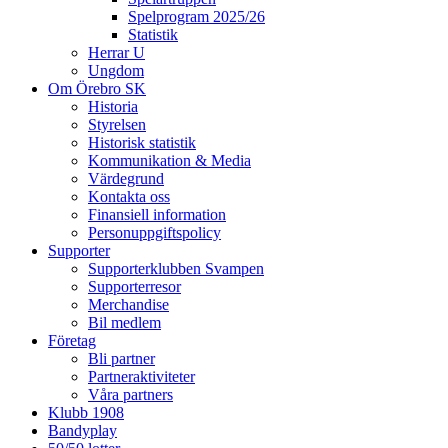
Spelprogram 2025/26
Statistik
Herrar U
Ungdom
Om Örebro SK
Historia
Styrelsen
Historisk statistik
Kommunikation & Media
Värdegrund
Kontakta oss
Finansiell information
Personuppgiftspolicy
Supporter
Supporterklubben Svampen
Supporterresor
Merchandise
Bil medlem
Företag
Bli partner
Partneraktiviteter
Våra partners
Klubb 1908
Bandyplay