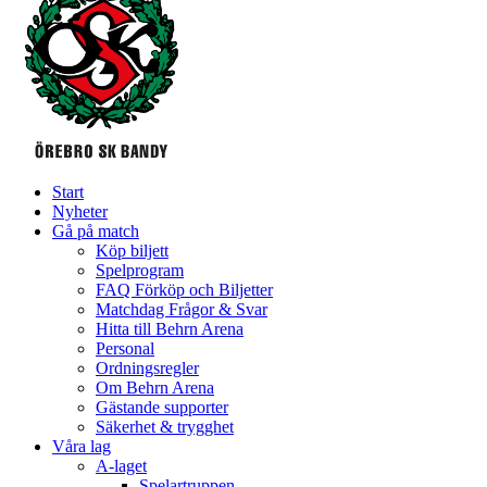
Start
Nyheter
Gå på match
Köp biljett
Spelprogram
FAQ Förköp och Biljetter
Matchdag Frågor & Svar
Hitta till Behrn Arena
Personal
Ordningsregler
Om Behrn Arena
Gästande supporter
Säkerhet & trygghet
Våra lag
A-laget
Spelartruppen