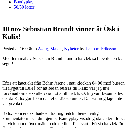
Bandyplay
50/50 lotter
10 nov
Sebastian Brandt vinner åt Ösk i
Kalix!
Posted at 16:03h
in
A-lag
,
Match
,
Nyheter
by
Lennart Eriksson
Med fem mål av Sebastian Brandt i andra halvlek så blev det en klar
seger!
Efter att laget åkt från Behrn Arena i natt klockan 04.00 med bussen
till flyget till Luleå för att sedan bussas till Kalix var jag inte
förvånad om de skulle vara trötta till match. Och tyvärr besannades
det då Kalix gör 1-0 redan efter 39 sekunder. Där var nog laget lite
väl yrvaket.
Kalix, som endast hade en träningmatch i benen enligt
kommentatorn i sändningen på Bandyplay visade goda takter i första
halvlek som utöver målet hade de flera fina skott. Första halvlek för