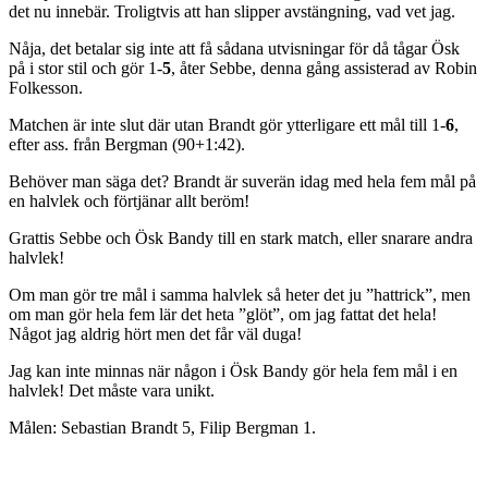
det nu innebär. Troligtvis att han slipper avstängning, vad vet jag.
Nåja, det betalar sig inte att få sådana utvisningar för då tågar Ösk
på i stor stil och gör 1-
5
, åter Sebbe, denna gång assisterad av Robin
Folkesson.
Matchen är inte slut där utan Brandt gör ytterligare ett mål till 1-
6
,
efter ass. från Bergman (90+1:42).
Behöver man säga det? Brandt är suverän idag med hela fem mål på
en halvlek och förtjänar allt beröm!
Grattis Sebbe och Ösk Bandy till en stark match, eller snarare andra
halvlek!
Om man gör tre mål i samma halvlek så heter det ju ”hattrick”, men
om man gör hela fem lär det heta ”glöt”, om jag fattat det hela!
Något jag aldrig hört men det får väl duga!
Jag kan inte minnas när någon i Ösk Bandy gör hela fem mål i en
halvlek! Det måste vara unikt.
Målen: Sebastian Brandt 5, Filip Bergman 1.