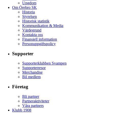
Ungdom
Om Örebro SK
Historia
Styrelsen
Historisk statistik
Kommunikation & Media
Värdegrund
Kontakta oss
Finansiell information
Personuppgiftspolicy
Supporter
Supporterklubben Svampen
Supporterresor
Merchandise
Bil medlem
Företag
Bli partner
Partneraktiviteter
Våra partners
Klubb 1908