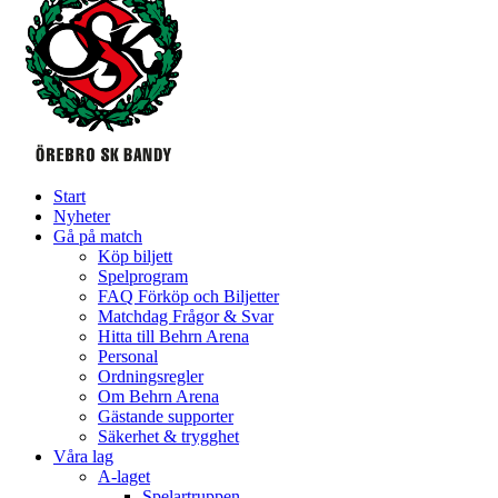
Start
Nyheter
Gå på match
Köp biljett
Spelprogram
FAQ Förköp och Biljetter
Matchdag Frågor & Svar
Hitta till Behrn Arena
Personal
Ordningsregler
Om Behrn Arena
Gästande supporter
Säkerhet & trygghet
Våra lag
A-laget
Spelartruppen