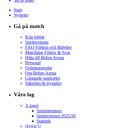
50/50 lotter
Start
Nyheter
Gå på match
Köp biljett
Spelprogram
FAQ Förköp och Biljetter
Matchdag Frågor & Svar
Hitta till Behrn Arena
Personal
Ordningsregler
Om Behrn Arena
Gästande supporter
Säkerhet & trygghet
Våra lag
A-laget
Spelartruppen
Spelprogram 2025/26
Statistik
Herrar U