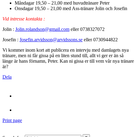
Måndagar 19,50 – 21,00 med huvudtränare Peter
Onsdagar 19,50 – 21,00 med Ass-tränare
Jolin
och Josefin
Vid intresse kontakta :
Jolin
:
Jolin
.rolandson@gmail.com
eller 0738327072
Josefin :
Josefin.arvidsson@arvidssons.
se
eller 0730944822
Vi kommer inom kort att publicera en intervju med damlagets nya
tränare, men ni får gissa på en liten stund till, allt vi ger er än så
länge är hans förnamn, Peter. Kan ni gissa er till vem vår nya tränare
är?
Dela
Print page