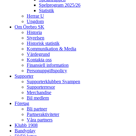
Spelprogram 2025/26
Statistik
Herrar U
Ungdom
Om Örebro SK
Historia
Styrelsen
Historisk statistik
Kommunikation & Media
Värdegrund
Kontakta oss
Finansiell information
Personuppgiftspolicy
Supporter
Supporterklubben Svampen
Supporterresor
Merchandise
Bil medlem
Företag
Bli partner
Partneraktiviteter
Våra partners
Klubb 1908
Bandyplay