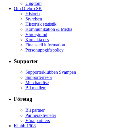
Ungdom
Om Örebro SK
Historia
Styrelsen
Historisk statistik
Kommunikation & Media
Värdegrund
Kontakta oss
Finansiell information
Personuppgiftspolicy
Supporter
Supporterklubben Svampen
Supporterresor
Merchandise
Bil medlem
Företag
Bli partner
Partneraktiviteter
Våra partners
Klubb 1908