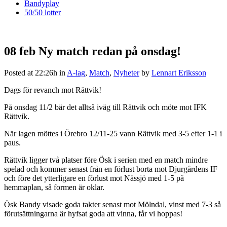
Bandyplay
50/50 lotter
08 feb
Ny match redan på onsdag!
Posted at 22:26h
in
A-lag
,
Match
,
Nyheter
by
Lennart Eriksson
Dags för revanch mot Rättvik!
På onsdag 11/2 bär det alltså iväg till Rättvik och möte mot IFK
Rättvik.
När lagen möttes i Örebro 12/11-25 vann Rättvik med 3-5 efter 1-1 i
paus.
Rättvik ligger två platser före Ösk i serien med en match mindre
spelad och kommer senast från en förlust borta mot Djurgårdens IF
och före det ytterligare en förlust mot Nässjö med 1-5 på
hemmaplan, så formen är oklar.
Ösk Bandy visade goda takter senast mot Mölndal, vinst med 7-3 så
förutsättningarna är hyfsat goda att vinna, får vi hoppas!