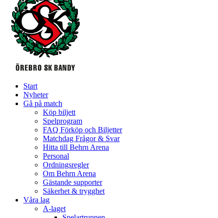
Start
Nyheter
Gå på match
Köp biljett
Spelprogram
FAQ Förköp och Biljetter
Matchdag Frågor & Svar
Hitta till Behrn Arena
Personal
Ordningsregler
Om Behrn Arena
Gästande supporter
Säkerhet & trygghet
Våra lag
A-laget
Spelartruppen