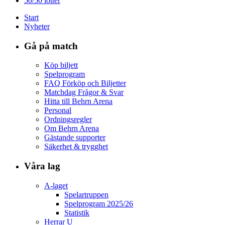
50/50 lotter
Start
Nyheter
Gå på match
Köp biljett
Spelprogram
FAQ Förköp och Biljetter
Matchdag Frågor & Svar
Hitta till Behrn Arena
Personal
Ordningsregler
Om Behrn Arena
Gästande supporter
Säkerhet & trygghet
Våra lag
A-laget
Spelartruppen
Spelprogram 2025/26
Statistik
Herrar U