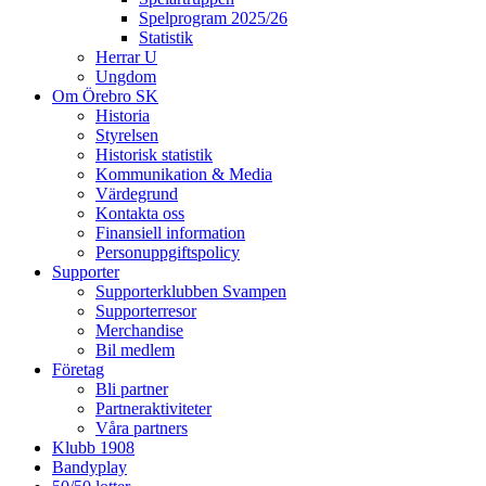
Spelprogram 2025/26
Statistik
Herrar U
Ungdom
Om Örebro SK
Historia
Styrelsen
Historisk statistik
Kommunikation & Media
Värdegrund
Kontakta oss
Finansiell information
Personuppgiftspolicy
Supporter
Supporterklubben Svampen
Supporterresor
Merchandise
Bil medlem
Företag
Bli partner
Partneraktiviteter
Våra partners
Klubb 1908
Bandyplay