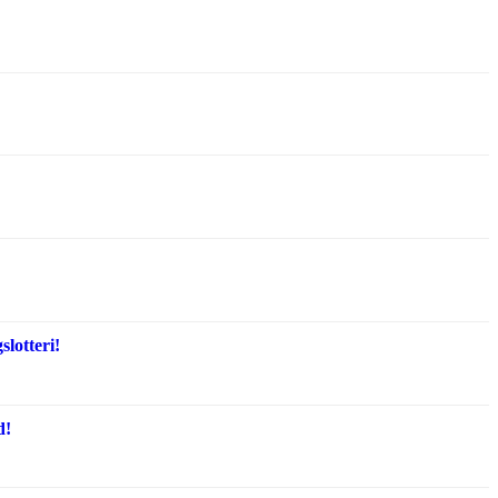
lotteri!
d!