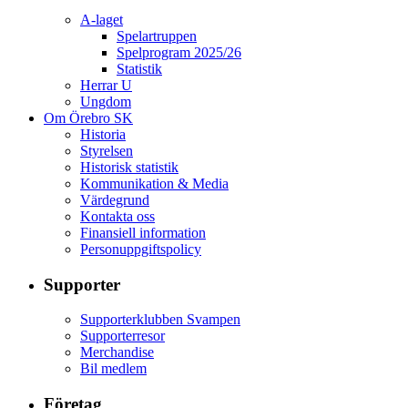
A-laget
Spelartruppen
Spelprogram 2025/26
Statistik
Herrar U
Ungdom
Om Örebro SK
Historia
Styrelsen
Historisk statistik
Kommunikation & Media
Värdegrund
Kontakta oss
Finansiell information
Personuppgiftspolicy
Supporter
Supporterklubben Svampen
Supporterresor
Merchandise
Bil medlem
Företag