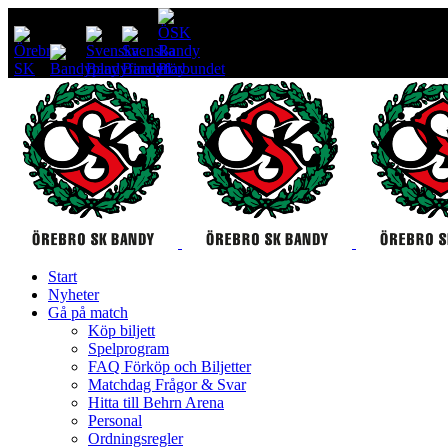
Start
Nyheter
Gå på match
Köp biljett
Spelprogram
FAQ Förköp och Biljetter
Matchdag Frågor & Svar
Hitta till Behrn Arena
Personal
Ordningsregler