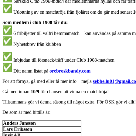
Särskild
Club 1908-match
där medlemmarna hyllas och får träff
Utlottning av en matchtröja från fjolåret om du går med senast
1
Som medlem i club 1908 får du:
6 fribiljetter till valfri hemmamatch – kan användas på samma ma
Nyhetsbrev från klubben
Inbjudan till försnack/träff under Club 1908-matchen
Ditt namn listat på
orebroskbandy.com
För att förnya, gå med eller få mer info – mejla
sebbe.lu01@gmail.c
Gå med innan
10/9
för chansen att vinna en matchtröja!
Tillsammans gör vi denna säsong till något extra. För ÖSK gör vi allt!
De som är med hittills är:
Anders Jansson
Lars Eriksson
Invit AB