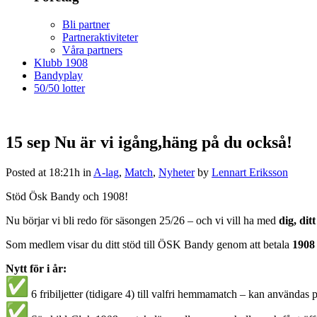
Bli partner
Partneraktiviteter
Våra partners
Klubb 1908
Bandyplay
50/50 lotter
15 sep
Nu är vi igång,häng på du också!
Posted at 18:21h
in
A-lag
,
Match
,
Nyheter
by
Lennart Eriksson
Stöd Ösk Bandy och 1908!
Nu börjar vi bli redo för säsongen 25/26 – och vi vill ha med
dig, dit
Som medlem visar du ditt stöd till ÖSK Bandy genom att betala
1908
Nytt för i år:
6 fribiljetter (tidigare 4) till valfri hemmamatch – kan användas