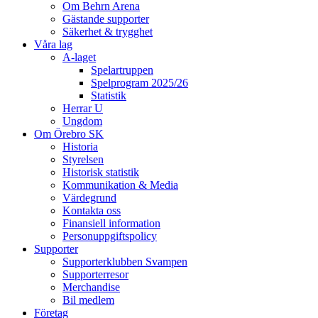
Om Behrn Arena
Gästande supporter
Säkerhet & trygghet
Våra lag
A-laget
Spelartruppen
Spelprogram 2025/26
Statistik
Herrar U
Ungdom
Om Örebro SK
Historia
Styrelsen
Historisk statistik
Kommunikation & Media
Värdegrund
Kontakta oss
Finansiell information
Personuppgiftspolicy
Supporter
Supporterklubben Svampen
Supporterresor
Merchandise
Bil medlem
Företag