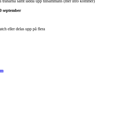
a tränarna samt ladda upp tillsammans (mer info kommer)
0 september
tch eller delas upp på flera
om