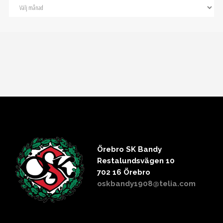
Örebro SK Bandy
Restalundsvägen 10
702 16 Örebro
oskbandy1908@telia.com