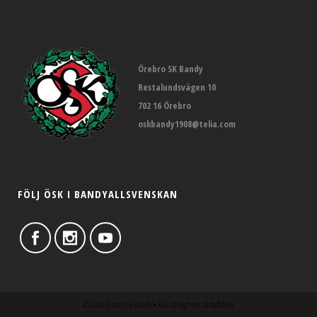
Örebro SK Bandy
Restalundsvägen 10
702 16 Örebro
oskbandy1908@telia.com
FÖLJ ÖSK I BANDYALLSVENSKAN
©
2026 Örebro SK Bandy • Alla rättigheter förbehålles